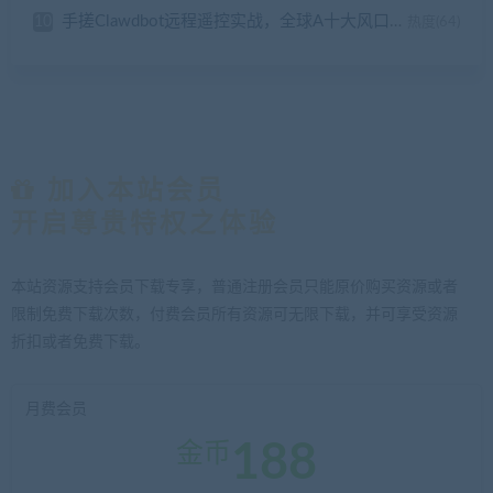
手搓Clawdbot远程遥控实战，全球A十大风口技术解读，爬取万条招聘 数据揭秘行情
10
热度(64)
加入本站会员
开启尊贵特权之体验
本站资源支持会员下载专享，普通注册会员只能原价购买资源或者
限制免费下载次数，付费会员所有资源可无限下载，并可享受资源
折扣或者免费下载。
月费会员
188
金币