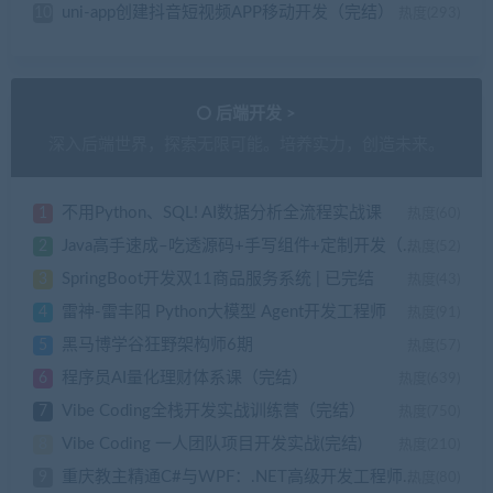
uni-app创建抖音短视频APP移动开发（完结）
10
热度(293)
后端开发 >
深入后端世界，探索无限可能。培养实力，创造未来。
不用Python、SQL! AI数据分析全流程实战课
1
热度(60)
Java高手速成–吃透源码+手写组件+定制开发（完结）
2
热度(52)
SpringBoot开发双11商品服务系统 | 已完结
3
热度(43)
雷神-雷丰阳 Python大模型 Agent开发工程师
4
热度(91)
黑马博学谷狂野架构师6期
5
热度(57)
程序员AI量化理财体系课（完结）
6
热度(639)
Vibe Coding全栈开发实战训练营（完结）
7
热度(750)
Vibe Coding 一人团队项目开发实战(完结)
8
热度(210)
重庆教主精通C#与WPF：.NET高级开发工程师之路
9
热度(80)