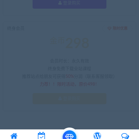
登录购买
终身会员
限时优惠
298
金币
会员时长：永久有效
终身免费下载全站课程
推荐站点给朋友可获得
50%
分润（联系客服领取）
力荐！！限时活动，原价498！
登录购买
© 2016 Theme by