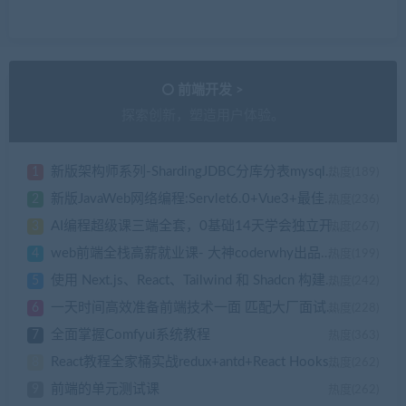
前端开发 >
探索创新，塑造用户体验。
新版架构师系列-ShardingJDBC分库分表mysql数据库实战
1
热度(189)
新版JavaWeb网络编程:Servlet6.0+Vue3+最佳项目实战
2
热度(236)
AI编程超级课三端全套，0基础14天学会独立开发
3
热度(267)
web前端全栈高薪就业课- 大神coderwhy出品【313集完结】
4
热度(199)
使用 Next.js、React、Tailwind 和 Shadcn 构建的实时聊天应用
5
热度(242)
一天时间高效准备前端技术一面 匹配大厂面试要求
6
热度(228)
全面掌握Comfyui系统教程
7
热度(363)
React教程全家桶实战redux+antd+React Hooks前端js视频
8
热度(262)
前端的单元测试课
9
热度(262)