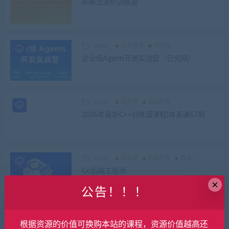
AI算法进阶训练营
admin
人工智能
体系课
企业级Agents开发实战营（已完结）
admin
体系课
后端开发
2026年最新C++训练营课程|体系课67期
admin
体系课
后端开发
首页
Go后端工程师
×
公告！！！
admin
体系课
根据资源的价值可换购本站的课程，资源价值越高还
向华为学习，集成产品开发IPD管理体系