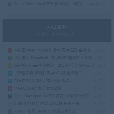
Spring Al Alibaba零基础速通实战：AI应用+Java全端
10
热度(111)
人工智能 >
AI 课程，引领智慧未来。
AI绘画Midjourney创作指南-玩转插画/自媒体/广告/副业（已完结）
1
热度(21)
西瓜老师-DeepSeek+Dify构建智能体和企业知识库
2
热度(26)
尚硅谷Hermes小白教程：2026必学的AI Agent框架
3
热度(136)
【新盟教育-博雅】华为HCIA安全课程28
4
热度(37)
AI写作陪跑营3.0，微头条实战课
5
热度(76)
Vibe Coding全栈开发实战课
6
热度(93)
OpenClaw Agent 从0到1打造你的数字AI员工
7
热度(91)
2026年4月刘小排深海圈AI编程第三期
8
热度(65)
2026 – 最强Claude Code企业级实战
9
热度(44)