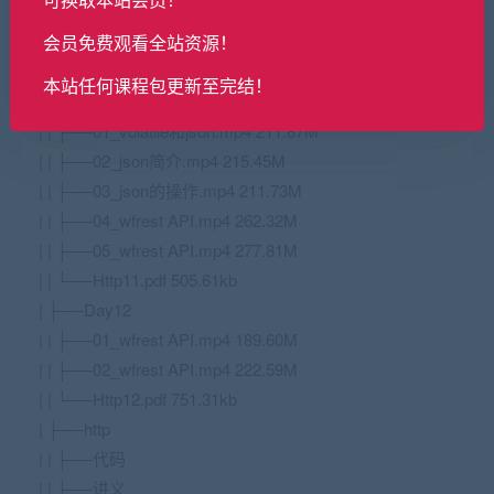
| | ├──03_graph_task和ParallelWork.mp4 225.04M
会员免费观看全站资源！
| | ├──04_parallel_wget.mp4 224.54M
| | └──Http10.pdf 275.17kb
本站任何课程包更新至完结！
| ├──Day11
| | ├──01_volatile和json.mp4 211.87M
| | ├──02_json简介.mp4 215.45M
| | ├──03_json的操作.mp4 211.73M
| | ├──04_wfrest API.mp4 262.32M
| | ├──05_wfrest API.mp4 277.81M
| | └──Http11.pdf 505.61kb
| ├──Day12
| | ├──01_wfrest API.mp4 189.60M
| | ├──02_wfrest API.mp4 222.59M
| | └──Http12.pdf 751.31kb
| ├──http
| | ├──代码
| | ├──讲义