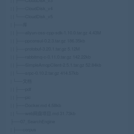
| | ├──CloudDisk_v3
| | ├──CloudDisk_v4
| | └──CloudDisk_v5
| ├──库
| | ├──aliyun-oss-cpp-sdk-1.10.0.tar.gz 4.43M
| | ├──ppconsul-0.2.3.tar.gz 186.35kb
| | ├──protobuf-3.20.1.tar.gz 5.12M
| | ├──rabbitmq-c-0.11.0.tar.gz 142.22kb
| | ├──SimpleAmqpClient-2.5.1.tar.gz 52.84kb
| | └──srpc-0.10.2.tar.gz 414.57kb
| └──文档
| | ├──pdf
| | ├──pic
| | ├──Docker.md 4.58kb
| | └──web网盘项目.md 31.73kb
├──07_SearchEngine
| ├──corpus