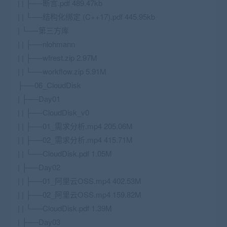
| | ├──断言.pdf 489.47kb
| | └──结构化绑定 (C++17).pdf 445.95kb
| └──第三方库
| | ├──nlohmann
| | ├──wfrest.zip 2.97M
| | └──workflow.zip 5.91M
├──06_CloudDisk
| ├──Day01
| | ├──CloudDisk_v0
| | ├──01_需求分析.mp4 205.06M
| | ├──02_需求分析.mp4 415.71M
| | └──CloudDisk.pdf 1.05M
| ├──Day02
| | ├──01_阿里云OSS.mp4 402.53M
| | ├──02_阿里云OSS.mp4 159.82M
| | └──CloudDisk.pdf 1.39M
| ├──Day03