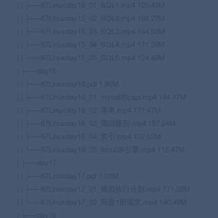
| | ├──67Linuxday15_01_SQL1.mp4 120.43M
| | ├──67Linuxday15_02_SQL2.mp4 169.27M
| | ├──67Linuxday15_03_SQL3.mp4 154.92M
| | ├──67Linuxday15_04_SQL4.mp4 171.39M
| | └──67Linuxday15_05_SQL5.mp4 124.48M
| ├──day16
| | ├──67Linuxday16.pdf 1.90M
| | ├──67Linuxday16_01_mysql的capi.mp4 184.17M
| | ├──67Linuxday16_02_事务.mp4 171.47M
| | ├──67Linuxday16_03_隔离级别.mp4 157.24M
| | ├──67Linuxday16_04_索引.mp4 132.02M
| | └──67Linuxday16_05_InnoDB引擎.mp4 115.47M
| ├──day17
| | ├──67Linuxday17.pdf 1.03M
| | ├──67Linuxday17_01_锁和执行计划.mp4 171.02M
| | └──67Linuxday17_02_网盘1期需求.mp4 140.49M
| ├──day18