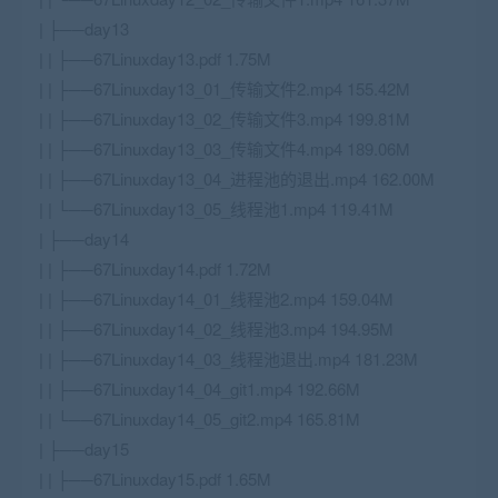
| ├──day13
| | ├──67Linuxday13.pdf 1.75M
| | ├──67Linuxday13_01_传输文件2.mp4 155.42M
| | ├──67Linuxday13_02_传输文件3.mp4 199.81M
| | ├──67Linuxday13_03_传输文件4.mp4 189.06M
| | ├──67Linuxday13_04_进程池的退出.mp4 162.00M
| | └──67Linuxday13_05_线程池1.mp4 119.41M
| ├──day14
| | ├──67Linuxday14.pdf 1.72M
| | ├──67Linuxday14_01_线程池2.mp4 159.04M
| | ├──67Linuxday14_02_线程池3.mp4 194.95M
| | ├──67Linuxday14_03_线程池退出.mp4 181.23M
| | ├──67Linuxday14_04_git1.mp4 192.66M
| | └──67Linuxday14_05_git2.mp4 165.81M
| ├──day15
| | ├──67Linuxday15.pdf 1.65M