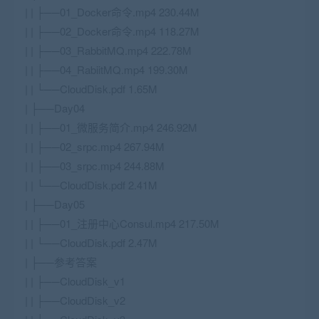
| | ├──01_Docker命令.mp4 230.44M
| | ├──02_Docker命令.mp4 118.27M
| | ├──03_RabbitMQ.mp4 222.78M
| | ├──04_RabiitMQ.mp4 199.30M
| | └──CloudDisk.pdf 1.65M
| ├──Day04
| | ├──01_微服务简介.mp4 246.92M
| | ├──02_srpc.mp4 267.94M
| | ├──03_srpc.mp4 244.88M
| | └──CloudDisk.pdf 2.41M
| ├──Day05
| | ├──01_注册中心Consul.mp4 217.50M
| | └──CloudDisk.pdf 2.47M
| ├──参考答案
| | ├──CloudDisk_v1
| | ├──CloudDisk_v2