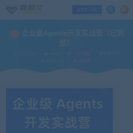
欢迎您光临酷学it，本站秉承服务宗旨 履行“站长”责任，销售只是起点 服务永无
登录 / 注册
企业级Agents开发实战营（已完
结）
2026-07-01
admin
人工智能
已售88次
关注550次
已收录