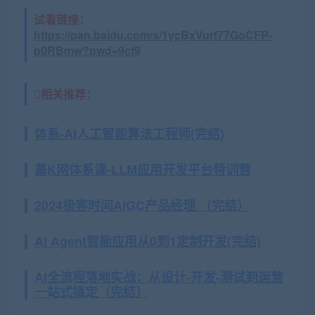
试看链接：
https://pan.baidu.com/s/1ycBxVurf77GoCFP-
p0RBmw?pwd=9cf9
相关推荐：
体系-AI人工智能算法工程师(完结)
慕K网体系课-LLM应用开发平台特训营
2024极客时间AIGC产品经理 （完结）
AI Agent智能应用从0到1定制开发(完结)
AI全流程落地实战：从设计-开发-测试到运营
一站式搞定（完结）