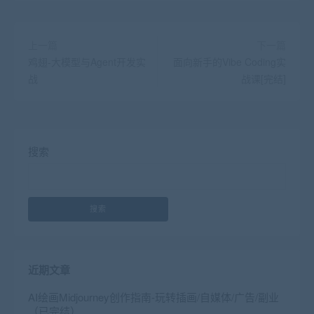
上一篇
下一篇
鸡翅-大模型与Agent开发实
面向新手的Vibe Coding实
战
战课[完结]
搜索
搜索
近期文章
AI绘画Midjourney创作指南-玩转插画/自媒体/广告/副业
（已完结）