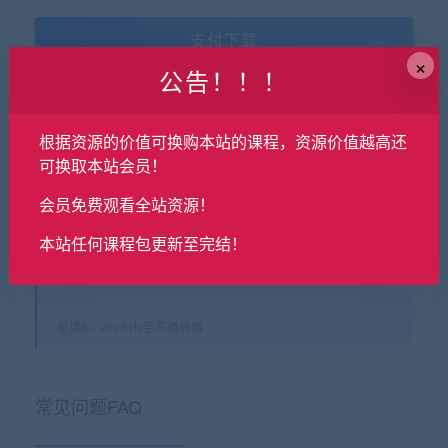
支付下载
×
公告！！！
有效期
永久
根据资源的价值可换购本站的课程，资源价值越高还
已售
126
可换取本站会员！
最近更新
2026年05月15日
会员免费观看全站资源！
本站任何课程包更新至完结！
星课it
»
vue3+ts手写播放器
常见问题FAQ