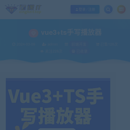
欢迎您光临酷学it，本站秉承服务宗旨 履行“站长”责任，销售只是起点 服务永无
登录 / 注册
vue3+ts手写播放器
2024-03-09
admin
前端开发
已售126次
关注228次
已收录