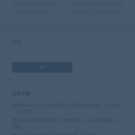
全栈成功之路 500课实战
VMware过检测虚拟机去虚
Python全栈工程师
拟化教程(工具+基础+进阶)
搜索
搜索
近期文章
AI绘画Midjourney创作指南-玩转插画/自媒体/广告/副业
（已完结）
国家级认证 网络工程师（软考中级）一站式通关课（已
完结）