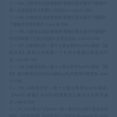
├──184_03爬虫实战加餐案例-根据任意关键词下载图片-
第一次请求拿到分类图片对应的url-.mp4 21.22M
├──185_03爬虫实战加餐案例-根据任意关键词下载图片-
下载每页中所有图片-.mp4 36.76M
├──186_03爬虫实战加餐案例-根据任意关键词下载图片-
均匀爬取每个子类对应图片及项目总结-.mp4 29.72M
├──187_04数值分析—第十七章从零学NumPy基础-【虚
拟环境】教你从零搭建一个专用于数据分析虚拟环
境-.mp4 35.15M
├──188_04数值分析—第十七章从零学NumPy基础-【案
例】通过案例对比Python和NumPy的数值计算性能-.mp4
12.14M
├──189_04数值分析—第十七章从零学NumPy基础-
【NumPy基础】NumPy创建数组三种方法手把手演
示-.mp4 9.50M
├──18_01从零入门Python—第一章Python简介及各自领
域包-【应用领域】自动化办公+测试运维+
Web
开发+AI领