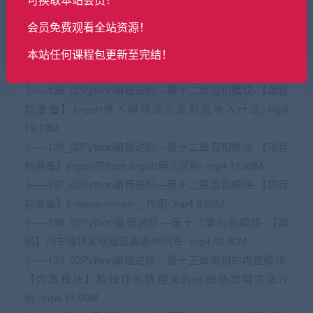
目的目录结构是怎样的？一般如何划分包和模块？-.mp4
会员免费观看全站资源！
27.86M
├──134_02Python编程进阶—第十二章包和模块-包里的
本站任何课程包更新至完结！
__init__.py文件到底是做什么的？-.mp4 16.82M
├──135_02Python编程进阶—第十二章包和模块-【项目
前准备】import导入模块演示及到底导入什么-.mp4
19.13M
├──136_02Python编程进阶—第十二章包和模块-【项目
前准备】import与from import用法区别-.mp4 11.92M
├──137_02Python编程进阶—第十二章包和模块-【项目
前准备】if
name
==
main__作用-.mp4 9.99M
├──138_02Python编程进阶—第十二章包和模块-【案
例】汽车模块实现组装奥迪A6汽车-.mp4 40.80M
├──139_02Python编程进阶—第十三章常用的内置模块-
【内置模块】和操作系统相关的os模块常用方法介
绍-.mp4 11.90M