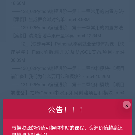
18.66M
├──128_02Python编程进阶—第十一章常用的内置方法-
【案例】生成舞会派对名单-.mp4 8.98M
├──129_02Python编程进阶—第十一章常用的内置方法-
【案例】清洗各地苹果产量字典-.mp4 12.34M
├──12_【快速导学】Python从零到就业全栈体系课-【快
速导学】Flask前后端开发及MySQL实战项目-.mp4
38.39M
├──130_02Python编程进阶—第十二章包和模块-【项目
前准备】我们为什么要用包和模块？-.mp4 10.26M
├──131_02Python编程进阶—第十二章包和模块-【项目
前准备】在PyCharm中演示如何创建项目和模块-.mp4
21.26M
×
公告！！！
├──132_02Python编程进阶—第十二章包和模块-【项目
前准备】演示什么是一个包及包内不同模块划分的基本方
法-.mp4 6.11M
根据资源的价值可换购本站的课程，资源价值越高还
├──133_02Python编程进阶—第十二章包和模块-一般项
可换取本站会员！