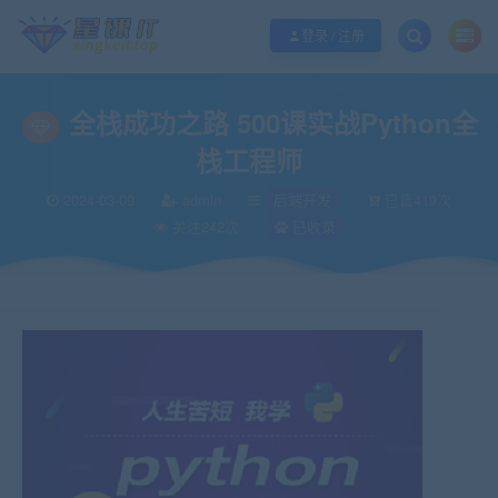
欢迎您光临酷学it，本站秉承服务宗旨 履行“站长”责任，销售只是起点 服务永无
登录 / 注册
全栈成功之路 500课实战Python全
栈工程师
2024-03-09
admin
后端开发
已售419次
关注242次
已收录