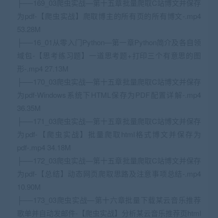
├──169_03爬虫实战—第十五章批量爬取C站博文并保存
为pdf-【爬虫实战】爬取博主的所有页的所有博文-.mp4
53.28M
├──16_01从零入门Python—第一章Python简介及各自领
域包-【思考练习题】一道思考题+打印三个有意思的图
形-.mp4 27.13M
├──170_03爬虫实战—第十五章批量爬取C站博文并保存
为pdf-Windows系统下
HTML
保存为PDF配置详解-.mp4
36.35M
├──171_03爬虫实战—第十五章批量爬取C站博文并保存
为pdf-【爬虫实战】批量爬取html格式博文并保存为
pdf-.mp4 34.18M
├──172_03爬虫实战—第十五章批量爬取C站博文并保存
为pdf-【总结】动态网页爬取思路及注意事项总结-.mp4
10.90M
├──173_03爬虫实战—第十六章批量下载某云音乐推荐
歌单并自动发邮件-【爬虫实战】分析某云音乐推荐页html