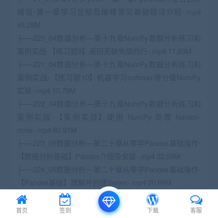
域包-第一章学习总结及编程常见基础错误介绍-.mp4
48.25M
├──220_04数值分析—第十九章NumPy数据分析练习和
案例实战-【练习题9】返回无缺失值的行-.mp4 11.89M
├──221_04数值分析—第十九章NumPy数据分析练习和
案例实战-【练习题10】机器学习softmax得分值NumPy
实现-.mp4 10.79M
├──222_04数值分析—第十九章NumPy数据分析练习和
案例实战-【案例实战】使用 NumPy 处理 fashion-
mnis-.mp4 60.91M
├──223_05数据分析—第二十章从零学Pandas基础操作-
【数据分析基础】Pandas介绍及安装-.mp4 32.58M
├──224_05数据分析—第二十章从零学Pandas基础操作-
【Pandas基础】理解并创建Series-.mp4 20.68M
├──225_05数据分析—第二十章从零学Pandas基础操作-
【Pandas基础】类比字典理解Series如何增加元素-.mp4
首页
签到
下载
客服