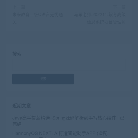
上一篇
下一篇
未来教育二级C语言无忧通
马军老师.202211.软考高级
关
信息系统项目管理师
搜索
搜索
近期文章
Java高手提薪精选–Spring源码解析到手写核心组件 | 已
完结
HarmonyOS NEXT+AI打造智能助手APP (适配