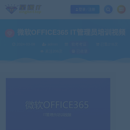
欢迎您光临酷学it，本站秉承服务宗旨 履行“站长”责任，销售只是起点 服务永无
登录 / 注册
微软OFFICE365 IT管理员培训视频
2024-03-08
admin
软考考证
已售218次
关注206次
已收录