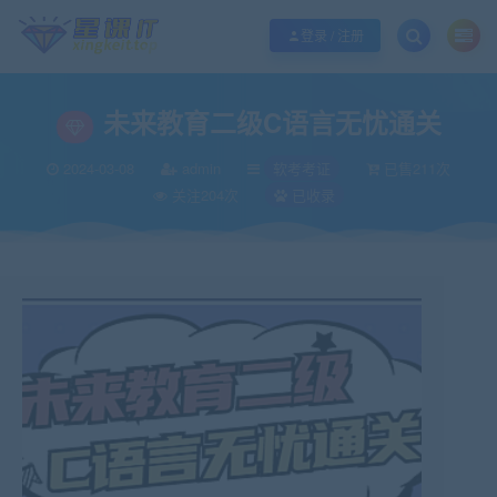
欢迎您光临酷学it，本站秉承服务宗旨 履行“站长”责任，销售只是起点 服务永无
登录 / 注册
未来教育二级C语言无忧通关
2024-03-08
admin
软考考证
已售211次
关注204次
已收录