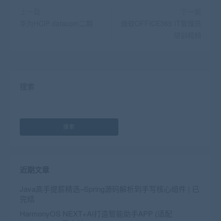
上一篇
下一篇
华为HCIP datacom二期
微软OFFICE365 IT管理员
培训视频
搜索
搜索
近期文章
Java高手提薪精选–Spring源码解析到手写核心组件 | 已
完结
HarmonyOS NEXT+AI打造智能助手APP (适配