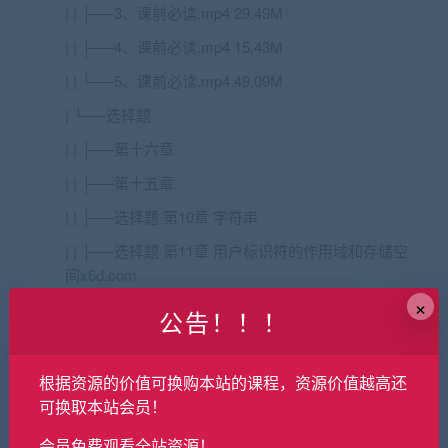
| | ├──3、课前必读.mp4 29.49M
| | ├──4、课前必读.mp4 15.43M
| | └──5、课前必读.mp4 49.09M
| └──选择题
| | ├──第十六章
| | ├──第十五章
| | ├──选择题 第10章 字符串
| | ├──选择题 第11章 用户标识符的作用域和存储空
间x6d.com
×
| | ├──选择题 第12章 编译预处理和动态存储分配
公告！！！
| | ├──选择题 第13章 结构体和链表
| | ├──选择题 第14章 文件
根据资源的价值可换购本站的课程，资源价值越高还
可换取本站会员！
| | ├──选择题 第1章 程序设计基本概念
会员免费观看全站资源！
| | ├──选择题 第2章 C程序设计的初步基础