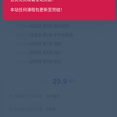
| | ├──选择题 第3章 顺序结构
本站任何课程包更新至完结！
| | ├──选择题 第4章 选择结构
| | ├──选择题 第5章 循环结构
| | ├──选择题 第6章 字符型数据
| | ├──选择题 第7章 函数
| | ├──选择题 第8章 指针
| | └──选择题 第9章 数组
29.9
金币
原价：
普通用户购买价格 :
29.9金币
SVIP会员购买价格 :
0金币