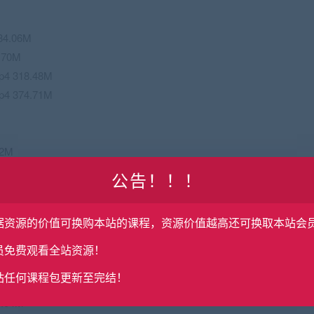
4.06M
70M
 318.48M
 374.71M
2M
.93M
公告！！！
4M
.89M
据资源的价值可换购本站的课程，资源价值越高还可换取本站会
员免费观看全站资源！
.79M
站任何课程包更新至完结！
7.42M
.04M