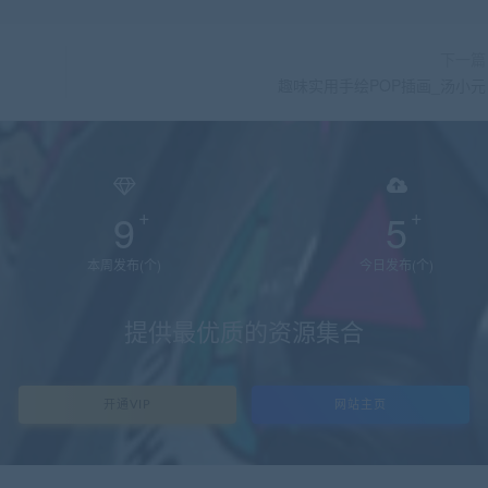
下一篇
趣味实用手绘POP插画_汤小元
9
5
本周发布(个)
今日发布(个)
提供最优质的资源集合
开通VIP
网站主页