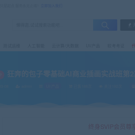
售只是起点 服务永无止境！
立即加入我们
测试运维
人工智能
云计算/大数据
UI/产品
软考考证
狂奔的包子零基础AI商业插画实战班第2
03-08
admin
UI/产品
已售188次
关注192次
终身SVIP会员尊