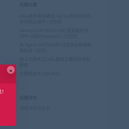
近期文章
Java高手提薪精选–Spring源码解析到
手写核心组件 | 已完结
HarmonyOS NEXT+AI打造智能助手
APP (适配DeepSeek) | 已完结
AI Agent+MCP从0到1打造商业级编程
智能体（完结）
嵌入式技术之LVGL基础之模拟开发和
移植
×
大模型技术之MySQL
员！
近期评论
没有评论可显示。