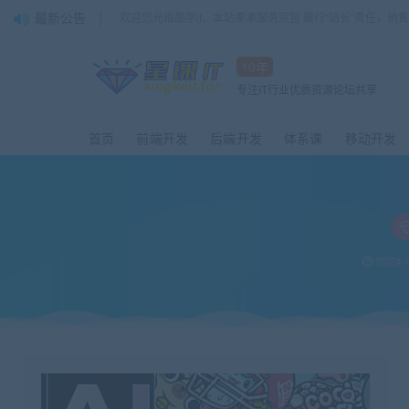
最新公告
欢迎您光临酷学it，本站秉承服务宗旨 履行“站长”责任，销
10年
专注IT行业优质资源论坛共享
首页
前端开发
后端开发
体系课
移动开发
2024-