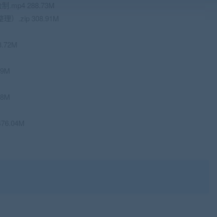
mp4 288.73M
.zip 308.91M
.72M
59M
68M
76.04M