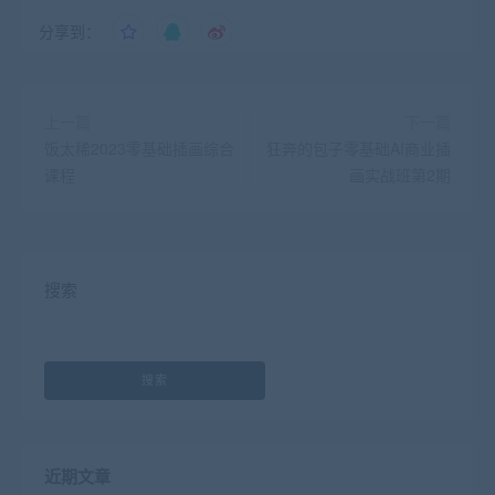
分享到：
上一篇
下一篇
饭太稀2023零基础插画综合
狂奔的包子零基础AI商业插
课程
画实战班第2期
搜索
搜索
近期文章