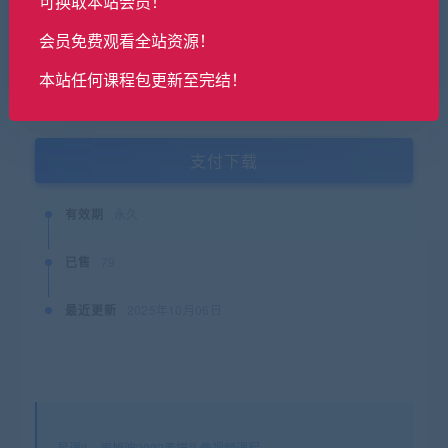
可换取本站会员！
普通用户购买价格 :
9.9金币
会员免费观看全站资源！
SVIP会员购买价格 :
0金币
本站任何课程包更新至完结！
终身SVIP购买价格 :
免费
支付下载
有效期
永久
已售
79
最近更新
2025年10月06日
星课it
»
周旭波2022素描头像视频课程