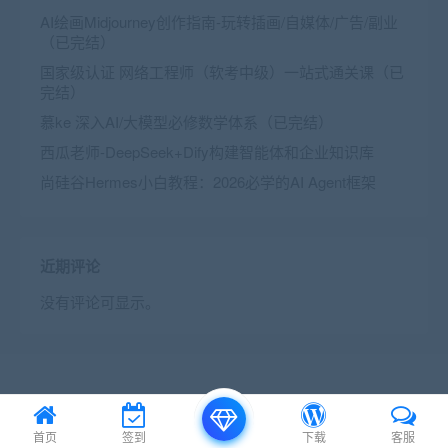
AI绘画Midjourney创作指南-玩转插画/自媒体/广告/副业
（已完结）
国家级认证 网络工程师（软考中级）一站式通关课（已
完结）
慕ke 深入AI/大模型必修数学体系（已完结）
西瓜老师-DeepSeek+Dify构建智能体和企业知识库
尚硅谷Hermes小白教程：2026必学的AI Agent框架
近期评论
没有评论可显示。
© 2016 Theme by
首页
签到
下载
客服