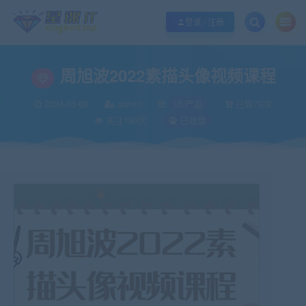
欢迎您光临酷学it，本站秉承服务宗旨 履行“站长”责任，销售只是起点 服务永无
登录 / 注册
周旭波2022素描头像视频课程
2024-03-08
admin
UI/产品
已售79次
关注180次
已收录