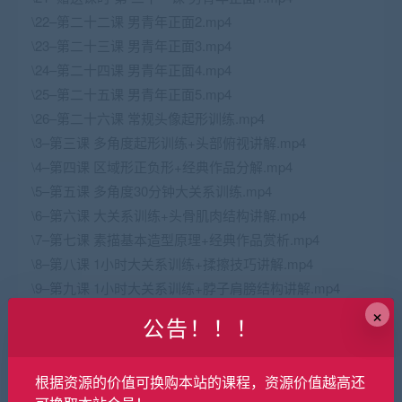
\22–第二十二课 男青年正面2.mp4
\23–第二十三课 男青年正面3.mp4
\24–第二十四课 男青年正面4.mp4
\25–第二十五课 男青年正面5.mp4
\26–第二十六课 常规头像起形训练.mp4
\3–第三课 多角度起形训练+头部俯视讲解.mp4
\4–第四课 区域形正负形+经典作品分解.mp4
\5–第五课 多角度30分钟大关系训练.mp4
\6–第六课 大关系训练+头骨肌肉结构讲解.mp4
\7–第七课 素描基本造型原理+经典作品赏析.mp4
\8–第八课 1小时大关系训练+揉擦技巧讲解.mp4
\9–第九课 1小时大关系训练+脖子肩膀结构讲解.mp4
×
公告！！！
9.9
金币
原价：
根据资源的价值可换购本站的课程，资源价值越高还