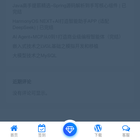
Java高手提薪精选–Spring源码解析到手写核心组件 | 已
完结
HarmonyOS NEXT+AI打造智能助手APP (适配
DeepSeek) | 已完结
AI Agent+MCP从0到1打造商业级编程智能体（完结）
嵌入式技术之LVGL基础之模拟开发和移植
大模型技术之MySQL
近期评论
没有评论可显示。
© 2016 Theme by
首页
签到
下载
客服