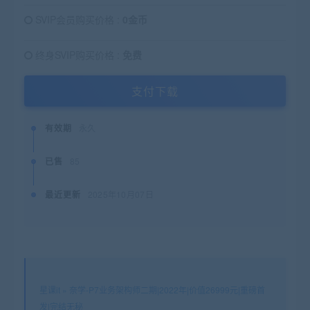
SVIP会员购买价格 :
0金币
终身SVIP购买价格 :
免费
支付下载
有效期
永久
已售
85
最近更新
2025年10月07日
星课it
»
奈学-P7业务架构师二期|2022年|价值26999元|重磅首
发|完结无秘