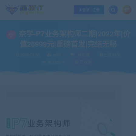
欢迎您光临酷学it，本站秉承服务宗旨 履行“站长”责任，销售只是起点 服务永无
登录 / 注册
奈学-P7业务架构师二期|2022年|价
值26999元|重磅首发|完结无秘
2024-03-05
admin
体系课
已售85次
关注220次
已收录