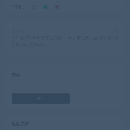
分享到：
上一篇
下一篇
大厂学院SVIP十套课程合集|
Java核心技术面试精讲|完结
百度网盘|完结无密
搜索
搜索
近期文章