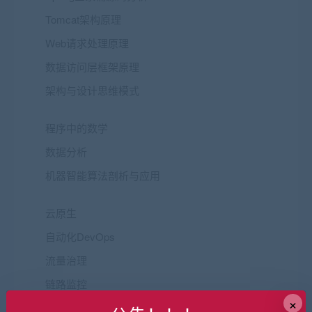
Tomcat架构原理
Web请求处理原理
数据访问层框架原理
架构与设计思维模式
程序中的数学
数据分析
机器智能算法剖析与应用
云原生
自动化DevOps
流量治理
链路监控
×
弹性扩容