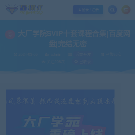
欢迎您光临酷学it，本站秉承服务宗旨 履行“站长”责任，销售只是起点 服务永无
登录 / 注册
大厂学院SVIP十套课程合集|百度网
盘|完结无密
2024-03-05
admin
后端开发
已售95次
关注208次
已收录