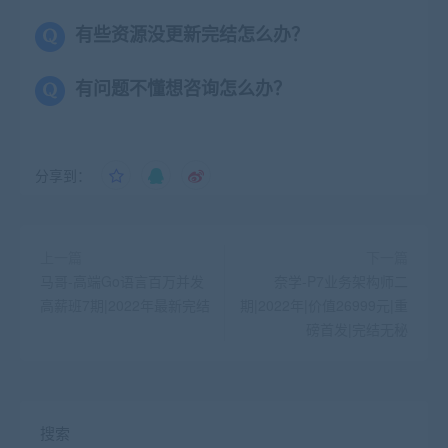
有些资源没更新完结怎么办？
有问题不懂想咨询怎么办？
分享到：
上一篇
下一篇
马哥-高端Go语言百万并发
奈学-P7业务架构师二
高薪班7期|2022年最新完结
期|2022年|价值26999元|重
磅首发|完结无秘
搜索