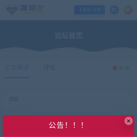
欢迎您光临酷学it，本站秉承服务宗旨 履行“站长”责任，销售只是起点 服务永无
登录 / 注册
论坛首页
正文概述
评论
搜索
×
公告！！！
搜索