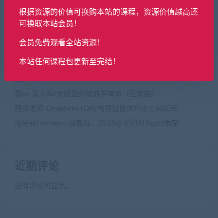
根据资源的价值可换购本站的课程，资源价值越高还
近期文章
可换取本站会员！
会员免费观看全站资源！
AI绘画Midjourney创作指南-玩转插画/自媒体/广告/副业
（已完结）
本站任何课程包更新至完结！
国家级认证 网络工程师（软考中级）一站式通关课（已完
结）
慕ke 深入AI/大模型必修数学体系（已完结）
西瓜老师-DeepSeek+Dify构建智能体和企业知识库
尚硅谷Hermes小白教程：2026必学的AI Agent框架
近期评论
没有评论可显示。