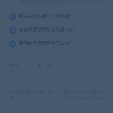
购买后怎么如何下载资源？
有些资源没更新完结怎么办？
有问题不懂想咨询怎么办？
分享到：
上一篇
下一篇
奈学教育-百万AI云架构 第2
【霍格沃兹】Python测试开
期
发班 – 12期 – 带源码课件