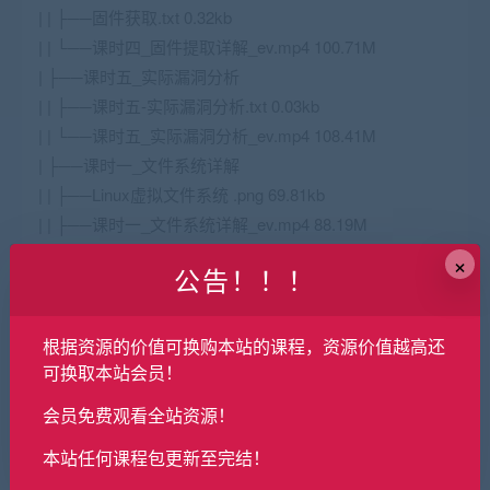
| | ├──固件获取.txt 0.32kb
| | └──课时四_固件提取详解_ev.mp4 100.71M
| ├──课时五_实际漏洞分析
| | ├──课时五-实际漏洞分析.txt 0.03kb
| | └──课时五_实际漏洞分析_ev.mp4 108.41M
| ├──课时一_文件系统详解
| | ├──Linux虚拟文件系统 .png 69.81kb
| | ├──课时一_文件系统详解_ev.mp4 88.19M
| | └──文件系统 .png 138.82kb
×
公告！！！
| └──(1).DS_Store 18.00kb
├──第五章_物联网结构之嵌入式web
| ├──课时二_Tinyhttpd源码分析讲解
根据资源的价值可换购本站的课程，资源价值越高还
| | ├──httpd源代码.c 19.62kb
可换取本站会员！
| | └──课时二_Tinyhttpd源码分析讲解_ev.mp4 43.64M
会员免费观看全站资源！
| ├──课时三_soap协议讲解
本站任何课程包更新至完结！
| | └──课时三_soap协议讲解_ev.mp4 18.31M
| ├──课时四_常见嵌入式web应用及漏洞分析讲解