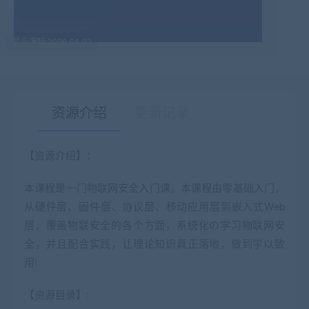
最后编辑:2026-04-02
资源介绍
更新记录
【资源介绍】：
有疑问？请点击复制链接咨询！
本课程是一门物联网安全入门课。本课程由零基础入门，
从硬件层、固件层、协议层、移动应用层到嵌入式Web
层，覆盖物联安全的各个方面，系统化の学习物联网安
全，并且配合实践，让理论知识真正落地，做到学以致
用!
【资源目录】: