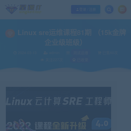
欢迎您光临酷学it，本站秉承服务宗旨 履行“站长”责任，销售只是起点 服务永无
登录 / 注册
Linux sre运维课程81期 （15k金牌
企业级班级）
2024-03-13
admin
测试运维
已售60次
关注227次
已收录