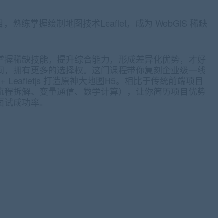
熟练掌握绘制地图技术Leaflet，成为 WebGlS 稀缺
掌握稀缺技能，提升综合能力，形成差异化优势，才好
间，拥有更多的选择权。这门课程带你复刻企业级一线
Leafletjs 打造原神大地图H5。相比于传统前端项目
流程拆解、变量通信、数学计算），让你简历项目优势
面试成功率。