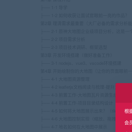
├── 1-1 导学
├── 1-2 如何收获让面试官眼前一亮的作品？
第2章 理清需求最重要（大厂必备的需求分析
├── 2-1 原神大地图企业级项目分析，这是
├── 2-2 项目需求分析
├── 2-3 项目技术调研、框架选型
第3章 开发环境搭建（做好准备工作）
├── 3-1 nodejs、vue3、vscode环境搭建
第4章 开始绘制你的大地图（让你的页面眼前
├── 4-1 大地图资源整理
├── 4-2 leafletjs文档阅读与梳理-提升文档阅
├── 4-3 前置工作-大地图瓦片资源生成
├── 4-4 前置工作-项目目录结构设计
根
├── 4-5 如何将大地图展示出来？（tile使用）
├── 4-6 大地图控制实现（缩放、拖拽及边界
会
├── 4-7 地名如何在大地图中展示