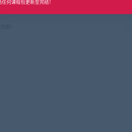
站任何课程包更新至完结！
发页面）
）