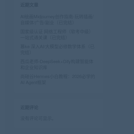
近期文章
AI绘画Midjourney创作指南-玩转插画/
自媒体/广告/副业（已完结）
国家级认证 网络工程师（软考中级）
一站式通关课（已完结）
慕ke 深入AI/大模型必修数学体系（已
完结）
西瓜老师-DeepSeek+Dify构建智能体
和企业知识库
尚硅谷Hermes小白教程：2026必学的
AI Agent框架
近期评论
没有评论可显示。