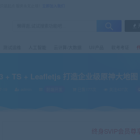
售只是起点 服务永无止境！
立即加入我们
测试运维
人工智能
云计算/大数据
UI/产品
软考考证
e3 + TS + Leafletjs 打造企业级原神大
7-19
admin
前端开发
已售177次
关注437次
终身SVIP会员尊