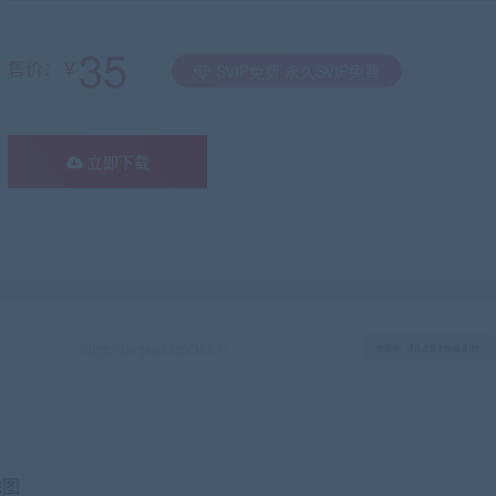
35
售价：￥
SVIP免费 永久SVIP免费
立即下载
有疑问？请点击复制链接咨询！
地图