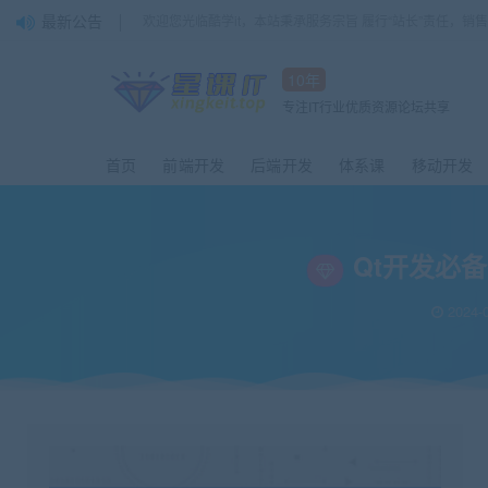
最新公告
欢迎您光临酷学it，本站秉承服务宗旨 履行“站长”责任，销
10年
专注IT行业优质资源论坛共享
首页
前端开发
后端开发
体系课
移动开发
Qt开发必备技
2024-0