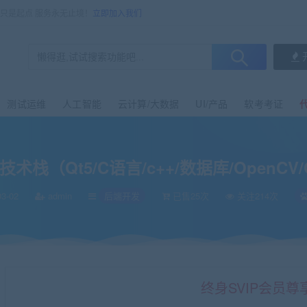
售只是起点 服务永无止境！
立即加入我们
测试运维
人工智能
云计算/大数据
UI/产品
软考考证
术栈（Qt5/C语言/c++/数据库/OpenCV/Q
3-02
admin
后端开发
已售25次
关注214次
终身SVIP会员尊