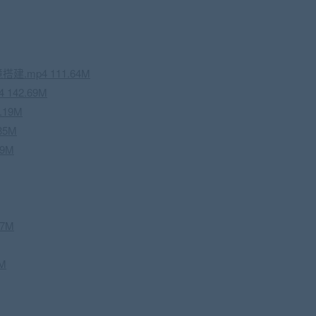
建.mp4 111.64M
 142.69M
.19M
85M
19M
57M
6M