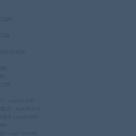
7.33M
.17M
p4 29.67M
92M
92M
3.17M
】
？.mp4 57.97M
决？.mp4 88.21M
.mp4 63.23M
9M
.mp4 114.04M