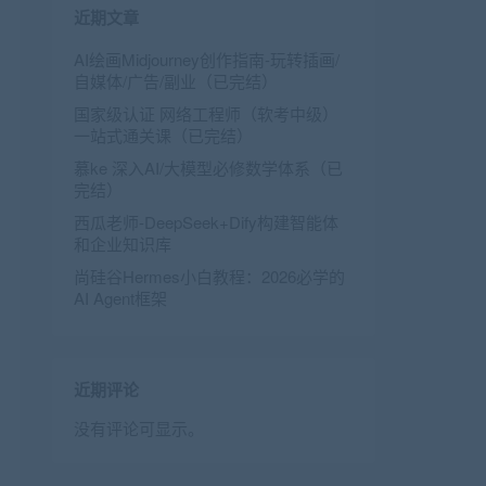
近期文章
AI绘画Midjourney创作指南-玩转插画/
自媒体/广告/副业（已完结）
国家级认证 网络工程师（软考中级）
一站式通关课（已完结）
慕ke 深入AI/大模型必修数学体系（已
完结）
西瓜老师-DeepSeek+Dify构建智能体
和企业知识库
尚硅谷Hermes小白教程：2026必学的
AI Agent框架
近期评论
没有评论可显示。