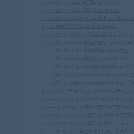
| ├──004.115- SQLite视图.mp4 54.93M
| ├──005.116- SQLite事务.mp4 41.68M
| └──006.117-Qt操作SQLite数据库实战.mp4 9
├──Qt进阶专栏【SQLite数据库(一)】
| ├──001.105-SQLite下载与配置使用.mp4 142
| ├──002.106-SQLite创建数据库.mp4 12.27M
| ├──003.107- SQLite附加数据库&分离数据库.m
| ├──004.108-SQLite数据类型.mp4 69.10M
| ├──005.109- SQLite创建表&删除表.mp4 56.
| ├──006.110-SQLite insert into语句.mp4 30.
| └──007.111-selectupdatedelete语句.mp4 13
├──Qt开发工程师【C_C
Qt技术面试专栏(二)
| ├──001.218-SQL流入原理？如何避免SQL注入
| ├──002.219-MySQL死锁问题产生原因及如何解
| ├──003.220-
TCP
三次握手的过程为啥不可两次握手
| ├──004.221-
TCP
四次挥手的过程？.mp4 67.1
| ├──005.222-什么是连接的半打开，半关闭状态？