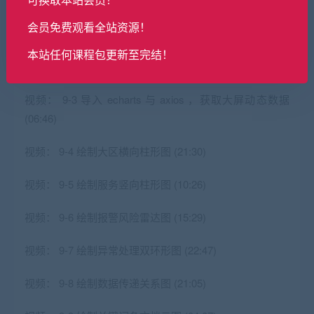
视频：
9-1 前言 (01:06)
会员免费观看全站资源！
视频：
9-2 基于 vite 与 tailwindcss 创建大屏可视化项目
本站任何课程包更新至完结！
(17:17)
视频：
9-3 导入 echarts 与 axios ，获取大屏动态数据
(06:46)
视频：
9-4 绘制大区横向柱形图 (21:30)
视频：
9-5 绘制服务竖向柱形图 (10:26)
视频：
9-6 绘制报警风险雷达图 (15:29)
视频：
9-7 绘制异常处理双环形图 (22:47)
视频：
9-8 绘制数据传递关系图 (21:05)