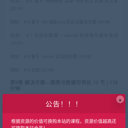
视频：
8-5 基于 webpack 渲染 svg 的企业解决方案
(32:19)
视频：
8-6 基于 vite 渲染 svg 的企业解决方案 (09:48)
视频：
8-7 可视化原理 – canvas 的特性与基本使用
(12:01)
视频：
8-8 基于 canvas 实现柱形图 (14:28)
视频：
8-9 总结 (01:48)
第9章 解决方案—图表与数据可视化
13 节 | 139
分钟
×
介绍数据可视化与大屏可视化的常见解决方案，包括：
公告！！！
SVG、Canvas、ECharts、AntV、以及实战案例。
收起列表
根据资源的价值可换购本站的课程，资源价值越高还
可换取本站会员！