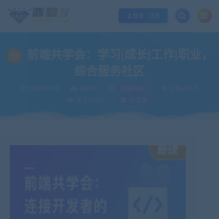
欢迎您光临酷学it，本站秉承服务宗旨 履行“站长”责任，销售只是起点 服务永无
登录 / 注册
前端共学会：学习|成长|工作|职业，
综合服务社区
2024-04-22
admin
前端开发
已售419次
关注286次
已收录