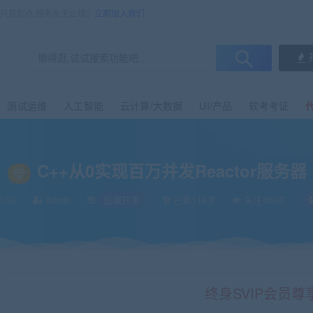
售只是起点 服务永无止境！
立即加入我们
测试运维
人工智能
云计算/大数据
UI/产品
软考考证
C++从0实现百万并发Reactor服务器
3-24
admin
后端开发
已售119次
关注450次
终身SVIP会员尊