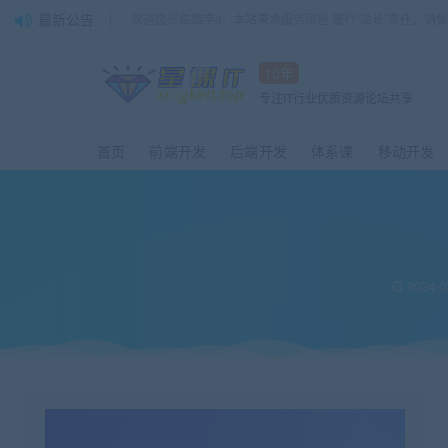
最新公告
欢迎您光临酷学it，本站秉承服务宗旨 履行“站长”责任，销
10年
专注IT行业优质资源论坛共享
首页
前端开发
后端开发
体系课
移动开发
2024-0