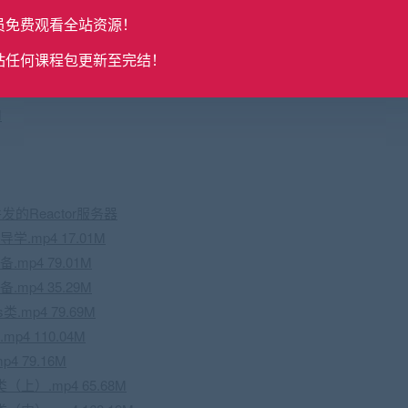
员免费观看全站资源！
 122.46M
站任何课程包更新至完结！
 68.22M
M
的Reactor服务器
学.mp4 17.01M
.mp4 79.01M
.mp4 35.29M
类.mp4 79.69M
.mp4 110.04M
p4 79.16M
（上）.mp4 65.68M