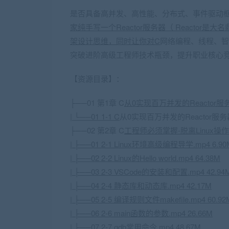
是否具备
高并发
、高性能、
分布式
、事件驱动
家纯手写一个Reactor服务器（ Reactor是大
架设计思维，同时让你对C
网络编程、线程、智
突破进阶高级工程师技术瓶颈，提升职业核心
【资源目录】：
├──01 第1章 C
从0实现百万并发的Reactor
| └──01 1-1 C
从0实现百万并发的Reactor服务器
├──02 第2章 C
工程师必须掌握-脱离
Linux
操作
| ├──01 2-1
Linux
环境高级编程导学.mp4 6.90
| ├──02 2-2 Linux的Hello world.mp4 64.38M
| ├──03 2-3 VSCode的安装和配置.mp4 42.94
| ├──04 2-4 静态库和动态库.mp4 42.17M
| ├──05 2-5 编译规则文件makefile.mp4 60.92
| ├──06 2-6 main函数的参数.mp4 26.66M
| ├──07 2-7 gdb常用命令.mp4 48.67M