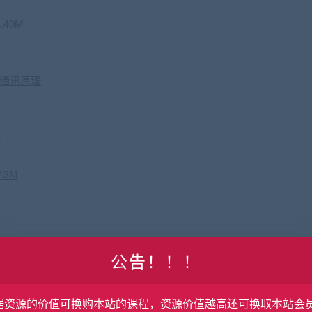
.40M
络通讯原理
M
13M
公告！！！
M
据资源的价值可换购本站的课程，资源价值越高还可换取本站会