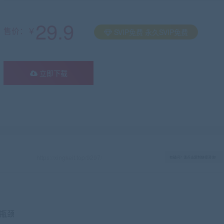
29.9
售价：￥
SVIP免费 永久SVIP免费
立即下载
有疑问？请点击复制链接咨询！
术瓶颈