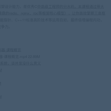
框架设计能力，是优秀C
中高级工程师的分水岭。本课程通过带大
名鼎鼎的redis、nginx、rpc等框架核心模型），让你高效掌握三高框
能指针、
C++
11标准高阶技术等运用自如，最终倍增编程内功，
竞争力。
服务器-课程概览
-课程概览.mp4 22.89M
系统，谈并发没什么意义
M
M
M