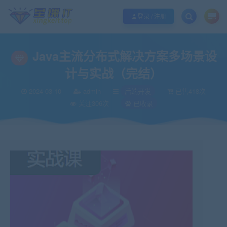
欢迎您光临酷学it，本站秉承服务宗旨 履行“站长”责任，销售只是起点 服务永无
登录 / 注册
Java主流分布式解决方案多场景设
计与实战（完结）
2024-03-10
admin
后端开发
已售418次
关注306次
已收录