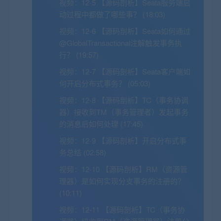
视频：
12-5 【源码剖析】Seata服务端启
动过程中都做了哪些事？ (18:03)
视频：
12-6 【源码剖析】Seata如何通过
@GlobalTransactional注解触发事务执
行？ (19:57)
视频：
12-7 【源码剖析】Seata客户端如
何开启分布式事务？ (05:03)
视频：
12-8 【源码剖析】TC（事务协调
器）接收到TM（事务管理者）发起事务
的消息后如何处理 (17:45)
视频：
12-9 【源码剖析】开启分布式事
务总结 (02:58)
视频：
12-10 【源码剖析】RM（资源管
理器）是如何实现分支事务的注册的？
(10:11)
视频：
12-11 【源码剖析】TC（事务协