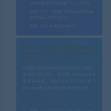
点特性解决公平锁问题（二） (12:22)
视频：
5-12 【手撸】使用Java内存Map
解决锁重入问题 (08:28)
视频：
5-13 本章总结 (09:04)
第6章 分布式锁篇–ZK开源客户端-
Curator框架实现分布式锁及实战&源
码深入剖析
10 节 | 87分钟
本章将介绍Curator的概述和源码深入剖析，
重点探讨其可重入、读写锁、MultiLock等关
键源码实现，同时与自己实现的基于
Zookeeper的分布式锁代码进行对比分析。
收起列表
视频：
6-1 带你从官方文档了解Curator