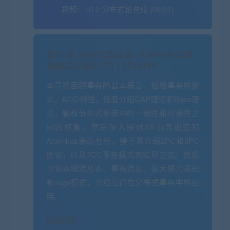
视频：
10-2 分布式锁总结 (06:21)
第11章 分布式事务篇–七种分布式事
务解决方案
27 节 | 357分钟
本章将回顾事务的基本概念，包括事务的定
义、ACID特性。接着介绍CAP理论和Base理
论，解释分布式系统中的一致性和可用性之
间的权衡。然后深入探讨XA事务规范和
Atomikos源码分析，接下来介绍2PC和3PC
协议，以及TCC事务模式的实现方式。然后
讨论本地消息表、事务消息、最大努力通知
和saga模式，介绍它们在分布式事务中的应
用。…
收起列表