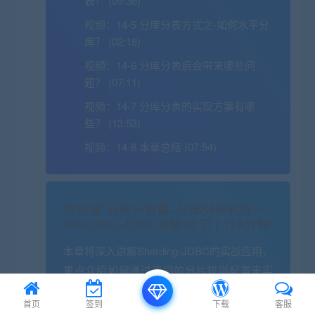
表？ (09:36)
视频：
14-5 分库分表方式之-如何水平分
库？ (02:18)
视频：
14-6 分库分表后会带来哪些问
题？ (07:11)
视频：
14-7 分库分表的实现方案有哪
些？ (13:53)
视频：
14-8 本章总结 (07:54)
第15章 分库分表篇–分库分表利器一-
Sharding-JDBC详解
14 节 | 116分钟
本章将深入讲解Sharding-JDBC的实战应用，
重点介绍如何通过不同的分片规则配置来实
现分库分表以及读写分离的实现，掌握分库
首页
签到
下载
客服
分表和读写分离的核心概念和实践技巧。 通