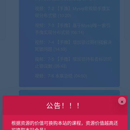
视频：
7-2 【手撸】Mysql悲观锁手撸实
现分布式锁 (10:20)
视频：
7-3 【手撸】基于Mysql唯一索引
手撸实现分布式锁 (06:14)
视频：
7-4 【手撸】增加锁过期扫描解决
死锁问题 (14:59)
视频：
7-5 【手撸】增加锁持有者标识防
止锁误删 (05:43)
视频：
7-6 本章总结 (04:50)
×
第8章 分布式锁篇–分布式存储系统
公告！！！
Etcd实现分布式锁
7 节 | 61分钟
本章将介绍etcd的基础知识和实现分布式锁的
根据资源的价值可换购本站的课程，资源价值越高还
特性，并深入探讨如何利用Etcd实现分布式
可换取本站会员！