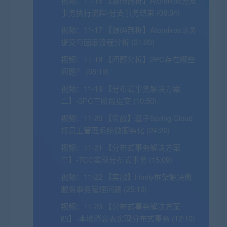
视频：
11-16 【源码剖析】Atomikos分支
事务执行流程-分支事务结束 (08:04)
视频：
11-17 【源码剖析】Atomikos事务
提交与回滚流程分析 (31:20)
视频：
11-18 【问题分析】2PC存在哪些
问题？ (05:19)
视频：
11-19 【分布式事务解决方案
二】-3PC三阶段提交 (10:50)
视频：
11-20 【实战】基于Spring Cloud
将员工管理系统微服务化 (24:26)
视频：
11-21 【分布式事务解决方案
三】-TCC实现分布式事务 (15:09)
视频：
11-22 【实战】Hmily框架解决微
服务事务管理问题 (25:10)
视频：
11-23 【分布式事务解决方案
四】-本地消息表实现分布式事务 (12:10)