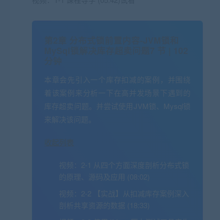
第2章 分布式锁前置内容-JVM锁和
MySql锁解决库存超卖问题
7 节 | 102
分钟
本章会先引入一个库存扣减的案例，并围绕
着该案例来分析一下在高并发场景下遇到的
库存超卖问题。并尝试使用JVM锁、Mysql锁
来解决该问题。
收起列表
视频：
2-1 从四个方面深度剖析分布式锁
的原理、源码及应用 (08:02)
视频：
2-2 【实战】从扣减库存案例深入
剖析共享资源的数据 (18:33)