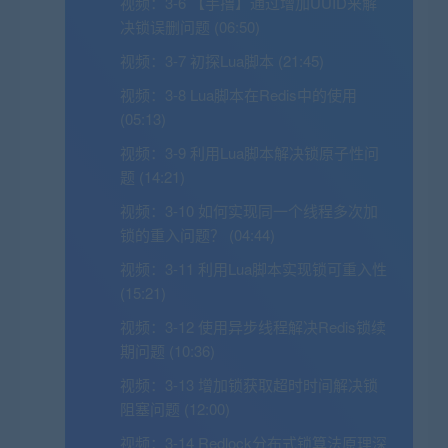
视频：
3-6 【手撸】通过增加UUID来解
决锁误删问题 (06:50)
视频：
3-7 初探Lua脚本 (21:45)
视频：
3-8 Lua脚本在Redis中的使用
(05:13)
视频：
3-9 利用Lua脚本解决锁原子性问
题 (14:21)
视频：
3-10 如何实现同一个线程多次加
锁的重入问题？ (04:44)
视频：
3-11 利用Lua脚本实现锁可重入性
(15:21)
视频：
3-12 使用异步线程解决Redis锁续
期问题 (10:36)
视频：
3-13 增加锁获取超时时间解决锁
阻塞问题 (12:00)
视频：
3-14 Redlock分布式锁算法原理深