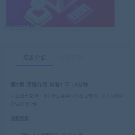
最后编辑:2025-06-03
资源介绍
更新记录
第1章 课程介绍
试看
1 节 | 6分钟
有疑问？请点击复制链接咨询！
本章和大家聊一聊为什么要学习分布式专题，并对课程内
容做概览介绍。
收起列表
视频：
1-1 课程导学 (05:42)
试看