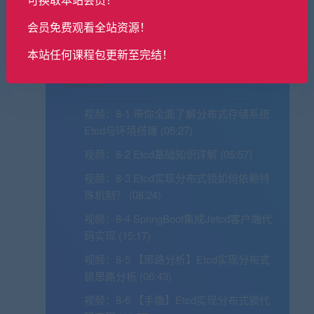
锁。通过本章的学习，您将了解到etcd在分布
会员免费观看全站资源！
式系统中的重要作用，并掌握使用etcd实现分
布式锁的技巧。
本站任何课程包更新至完结！
收起列表
视频：
8-1 带你全面了解分布式存储系统
Etcd与环境搭建 (05:27)
视频：
8-2 Etcd基础知识详解 (05:57)
视频：
8-3 Etcd实现分布式锁如何依赖特
殊机制？ (08:24)
视频：
8-4 SpringBoot集成Jetcd客户端代
码实现 (15:17)
视频：
8-5 【思路分析】Etcd实现分布式
锁思路分析 (06:43)
视频：
8-6 【手撸】Etcd实现分布式锁代