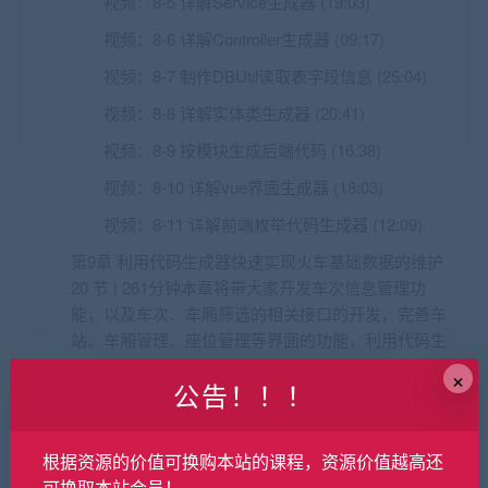
视频：
8-5 详解Service生成器 (19:03)
视频：
8-6 详解Controller生成器 (09:17)
视频：
8-7 制作DBUtil读取表字段信息 (25:04)
视频：
8-8 详解实体类生成器 (20:41)
视频：
8-9 按模块生成后端代码 (16:38)
视频：
8-10 详解vue界面生成器 (18:03)
视频：
8-11 详解前端枚举代码生成器 (12:09)
第9章 利用代码生成器快速实现火车基础数据的维护
20 节 | 261分钟本章将带大家开发车次信息管理功
能，以及车次、车厢筛选的相关接口的开发，完善车
站、车厢管理、座位管理等界面的功能，利用代码生
成器，可快速完成多张表的增删改查功能。
收起列表
×
公告！！！
视频：
9-1 本章介绍 (02:23)
视频：
9-2 更换远程代码仓库 (05:06)
根据资源的价值可换购本站的课程，资源价值越高还
视频：
9-3 项目中增加admin控台模块 (13:45)
可换取本站会员！