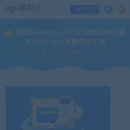
欢迎您光临酷学it，本站秉承服务宗旨 履行“站长”责任，销售只是起点 服务永无
登录 / 注册
新版Springboot3.0打造能落地的高
并发仿12306售票完结无密
2024-03-10
admin
后端开发
已售472次
关注247次
已收录