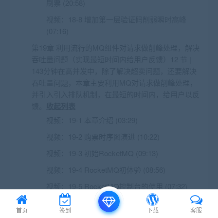
刷票 (20:58)
视频：
18-8 增加第一层验证码削弱瞬时高峰
(07:16)
第19章 利用流行的MQ组件对请求做削峰处理，解决
吞吐量问题（实现最短时间内给用户反馈）12 节 |
143分钟在高并发中，除了解决超卖问题，还要解决
吞吐量问题，本章主要利用MQ对请求做削峰处理，
并引入引入排队机制，在最短的时间内，给用户以反
馈。
收起列表
视频：
19-1 本章介绍 (03:29)
视频：
19-2 购票时序图演进 (10:22)
视频：
19-3 初始RocketMQ (09:13)
视频：
19-4 RocketMQ初体验 (08:56)
视频：
19-5 RocketMQ控制台的使用 (07:32)
视频：
19-6 使用RocketMQ将购票流程一分为二
首页
签到
下载
客服
(20:24)