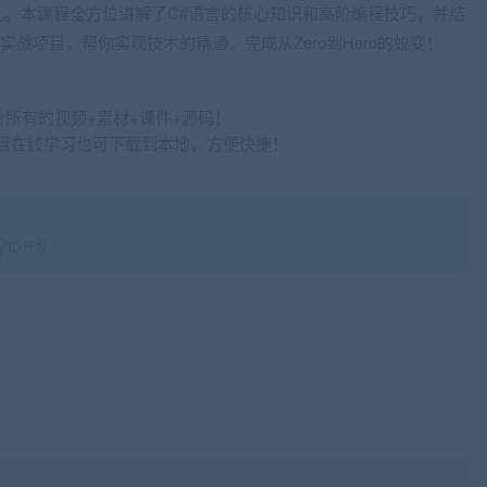
。本课程全方位讲解了C#语言的核心知识和高阶编程技巧，并结
大实战项目，帮你实现技术的精通，完成从Zero到Hero的蜕变！
含所有的视频+素材+课件+源码！
过网盘在线学习也可下载到本地，方便快捷！
y3D开发