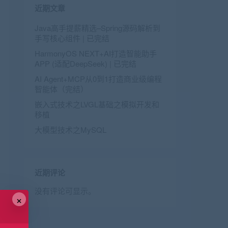
近期文章
Java高手提薪精选–Spring源码解析到
手写核心组件 | 已完结
HarmonyOS NEXT+AI打造智能助手
APP (适配DeepSeek) | 已完结
AI Agent+MCP从0到1打造商业级编程
智能体（完结）
嵌入式技术之LVGL基础之模拟开发和
移植
大模型技术之MySQL
近期评论
没有评论可显示。
×