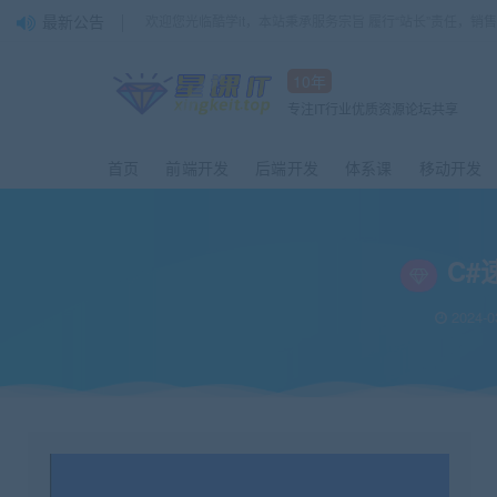
最新公告
欢迎您光临酷学it，本站秉承服务宗旨 履行“站长”责任，销
10年
专注IT行业优质资源论坛共享
首页
前端开发
后端开发
体系课
移动开发
C#
2024-0