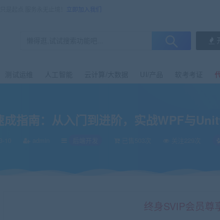
售只是起点 服务永无止境！
立即加入我们
测试运维
人工智能
云计算/大数据
UI/产品
软考考证
速成指南：从入门到进阶，实战WPF与Unit
3-10
admin
后端开发
已售503次
关注229次
终身SVIP会员尊