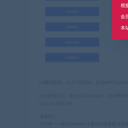
根
会
本
C#速成指南：从入门到进阶，实战WPF与Unity
无论是没学过、还是没学好c#语言，在这里都可以收
Unity3D 2020 LTS
课程简介
作为唯一一种在Windows下能给出全套解决