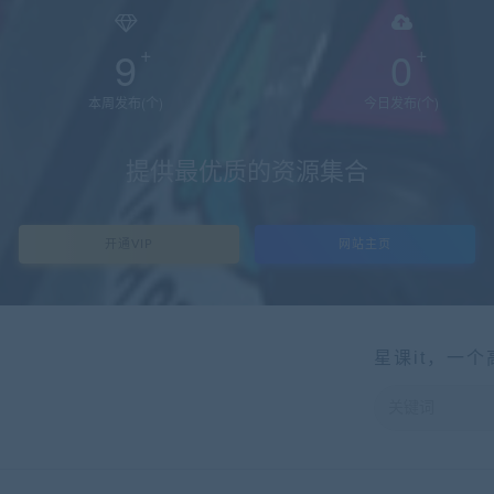
9
0
本周发布(个)
今日发布(个)
提供最优质的资源集合
开通VIP
网站主页
星课it，一