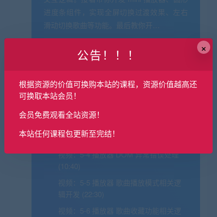
进度条组件，实现全屏切换过渡效果、左右
滑动切换歌曲等功能。最后教你开…
×
收起列表
公告！！！
视频：
5-1 播放器基础样式及歌曲播放功
能开发 (15:33)
根据资源的价值可换购本站的课程，资源价值越高还
可换取本站会员！
视频：
5-2 播放器播放按钮的暂停与播放
逻辑开发 (06:37)
会员免费观看全站资源！
视频：
5-3 播放器歌曲前进与后退逻辑开
本站任何课程包更新至完结！
发 (08:42)
视频：
5-4 播放器 DOM 异常错误处理
(10:40)
视频：
5-5 播放器 歌曲播放模式相关逻
辑开发 (22:30)
视频：
5-6 播放器 歌曲收藏功能相关逻