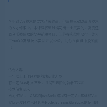
企业对Vue技术的要求越来越高，但掌握vue3.0高深技术
的人才却很少。本课程将通过编写出一个真实的，高度还
原音乐播放器的复杂前端项目，让你在实战中获得一线大
厂vue3.0高级技术实际开发经验，助你在
面试
中脱颖而
出。
适合人群
一年以上工作经验的前端从业人员
有一定 Vue与 js 基础，且渴望进阶的前端工程师
技术储备要求
熟习HTML、 CSS和
java
Script编程有一定Vue基础和Vue
实际开发经验已经具备
Node.js
、npm和webpac的使用经