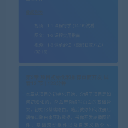
收起列表
视频：
1-1 课程导学 (14:16)
试看
图文：
1-2 课程实用指南
视频：
1-3 课前必读（源码获取方式）
(02:16)
第2章 项目初始化和推荐页面开发
试
看
12 节 | 123分钟
本章从项目的初始化开始，介绍了项目是如
何初始化的，然后带你编写页面的基础骨
架，初始化基础路由。随后教你如何注册后
端接口路由来获取数据，带你开发轮播图组
件、基础滚动组件以及自定义指令 v-