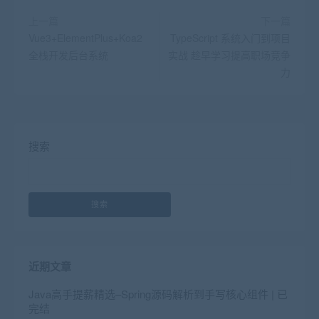
上一篇
下一篇
Vue3+ElementPlus+Koa2
TypeScript 系统入门到项目
全栈开发后台系统
实战 趁早学习提高职场竞争
力
搜索
搜索
近期文章
Java高手提薪精选–Spring源码解析到手写核心组件 | 已
完结