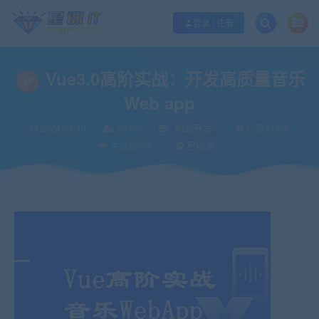
欢迎您光临酷学it，本站秉承服务宗旨 履行“站长”责任，销售只是起点 服务永无
登录 / 注册
Vue3.0高阶实战：开发高质量音乐
Web app
2024-03-10
admin
前端开发
已售419次
关注266次
已收录