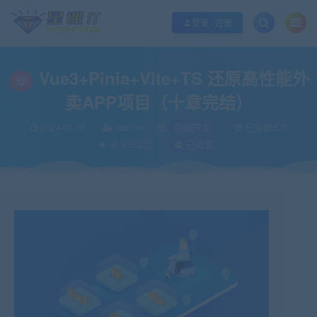
欢迎您光临酷学it，本站秉承服务宗旨 履行“站长”责任，销售只是起点 服务永无
登录 / 注册
Vue3+Pinia+Vite+TS 还原高性能外
卖APP项目（十章完结）
2024-03-10
admin
前端开发
已售855次
关注252次
已收录