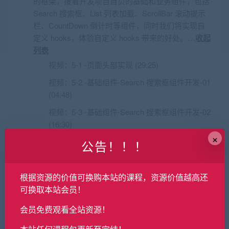
的框架，接着开发项目首页的基础和业务组件，包括
Search 搜索框、List 列表加载、ScrollBar 滚动提示
栏、CountDown 倒计时等组件，同时我们将实现自
定义 hooks，体验自定义 hooks 带来的好处。…
收起
列表
视频：
5-1 -页面头部实现 (29:25)
视频：
5-2 -基础组件-Search 搜索框组件开发-01
(04:48)
视频：
5-3 -基础组件-Search 搜索框组件开发-02
(16:30)
×
视频：
5-4 -基础组件-Search 搜索框组件开发-03
公告！！！
(10:20)
视频：
5-5 -自定义hooks-useToggle实现搜索页
根据资源的价值可换购本站的课程，资源价值越高还
展示切换-01 (01:20)
可换取本站会员！
视频：
5-6 -自定义hooks-useToggle实现搜索页
会员免费观看全站资源！
展示切换-02 (14:39)