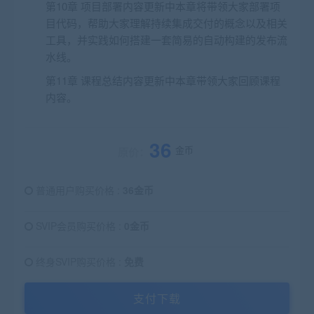
第10章 项目部署内容更新中本章将带领大家部署项
目代码，帮助大家理解持续集成交付的概念以及相关
工具，并实践如何搭建一套简易的自动构建的发布流
水线。
第11章 课程总结内容更新中本章带领大家回顾课程
内容。
36
金币
原价：
普通用户购买价格 :
36金币
SVIP会员购买价格 :
0金币
终身SVIP购买价格 :
免费
支付下载