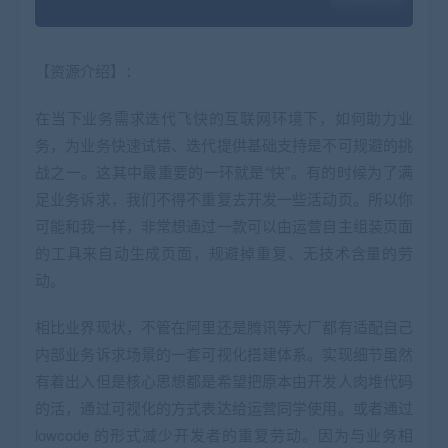
【资源介绍】：
在当下业务需求迭代飞快的互联网环境下，如何助力业
务，为业务快速试错、迭代提供基础支持是不可规避的挑
战之一。这其中最重要的一环就是“快”。有的时候为了满
足业务诉求，我们不得不重复去开发一些活动页。所以你
可能和我一样，非常想通过一款可以由运营自主组装页面
的工具来自动生成页面，规避掉重复、无技术含量的劳
动。
相比业界现状，不管在阿里还是腾讯等大厂都有适配自己
内部业务诉求场景的一套可视化搭建体系。实现细节虽然
有着出入但是核心思想都是希望把原本由开发人肉堆代码
的活，通过可视化的方式表达给运营同学使用。或者通过
lowcode 的形式减少开发者的重复劳动。因为与业务相