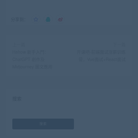
分享到：
上一篇
下一篇
Hahow 新手入門：
开课吧-前端面试涨薪训练
ChatGPT 創作及
营，Vue面试+React面试
Midjourney 圖文應用
搜索
搜索