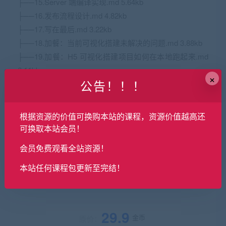
├──15.Server 端编译实现.md 5.64kb
├──16.发布流程设计.md 4.82kb
├──17.写在最后.md 3.22kb
├──18.加餐：当前可视化搭建未解决的问题.md 3.88kb
├──19.加餐：
H5
可视化搭建项目如何在本地跑起来.md
6.11kb
×
公告！！！
├──2.架构设计.md 4.21kb
├──3.前置基础知识准备.md 5.47kb
├──4.模板设计.md 6.41kb
根据资源的价值可换购本站的课程，资源价值越高还
├──5.模板通信设计.md 5.28kb
可换取本站会员！
├──6.模板动态化交互.md 4.92kb
会员免费观看全站资源！
├──7.稳定性-模板更新策略.md 4.23kb
├──8.全局组件设计.md 8.50kb
本站任何课程包更新至完结！
└──9.全局组件注册.md 5.35kb
29.9
金币
原价：