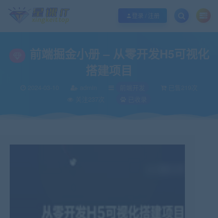
欢迎您光临酷学it，本站秉承服务宗旨 履行“站长”责任，销售只是起点 服务永无
登录 / 注册
前端掘金小册 – 从零开发H5可视化
搭建项目
2024-03-10
admin
前端开发
已售219次
关注237次
已收录