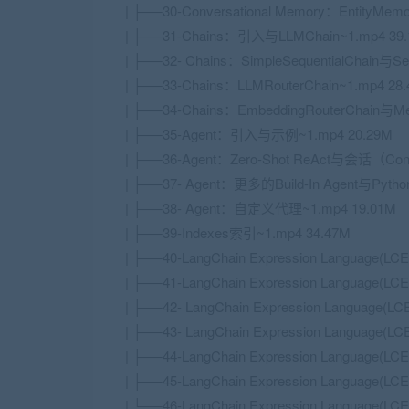
| ├──30-Conversational Memory：EntityMe
| ├──31-Chains：引入与LLMChain~1.mp4 39
| ├──32- Chains：SimpleSequentialChain与Se
| ├──33-Chains：LLMRouterChain~1.mp4 28
| ├──34-Chains：EmbeddingRouterChain与M
| ├──35-Agent：引入与示例~1.mp4 20.29M
| ├──36-Agent：Zero-Shot ReAct与会话（Conv
| ├──37- Agent：更多的Build-In Agent与Python
| ├──38- Agent：自定义代理~1.mp4 19.01M
| ├──39-Indexes索引~1.mp4 34.47M
| ├──40-LangChain Expression Langua
| ├──41-LangChain Expression Language(L
| ├──42- LangChain Expression Language(L
| ├──43- LangChain Expression Language(LC
| ├──44-LangChain Expression Language(
| ├──45-LangChain Expression Language
| └──46-LangChain Expression Language(L