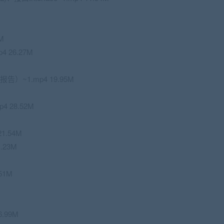
7M
p4 26.27M
报告）~1.mp4 19.95M
 28.52M
1.54M
.23M
51M
.99M