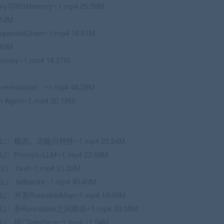
mory与KGMemory~1.mp4 25.58M
.12M
quentialChain~1.mp4 16.91M
.43M
emory~1.mp4 18.27M
ersational）~1.mp4 46.28M
 Agent~1.mp4 20.18M
ge(LCEL)：概念、功能与特性~1.mp4 23.54M
CEL)：Prompt+LLM~1.mp4 22.68M
CEL)：bind~1.mp4 31.33M
EL)：fallbacks~1.mp4 45.43M
LCEL)：并发RunnableMap~1.mp4 19.00M
(LCEL)：多Runnables之间路由~1.mp4 39.08M
CEL)：接口Interface~1.mp4 11.54M