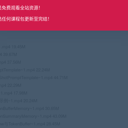
~1.mp4 24.84M
员免费观看全站资源！
1M
狱~1.mp4 41.85M
站任何课程包更新至完结！
~1.mp4 17.36M
mp4 19.45M
4 39.67M
mp4 37.56M
emplate~1.mp4 22.24M
PromptTemplate~1.mp4 44.71M
4 22.29M
1.mp4 17.98M
示例~1.mp4 20.24M
onBufferMemory~1.mp4 30.65M
tionSummaryMemory~1.mp4 43.09M
dow与TokenBuffer~1.mp4 28.45M