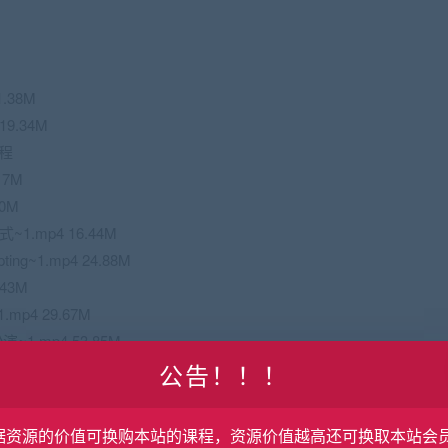
.38M
9.34M
工程
17M
0M
.mp4 16.44M
ng~1.mp4 24.88M
43M
p4 29.67M
1.mp4 53.85M
公告！！！
33M
p4 27.32M
据资源的价值可换购本站的课程，资源价值越高还可换取本站会