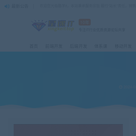
最新公告
欢迎您光临酷学it，本站秉承服务宗旨 履行“站长”责任，销
10年
专注IT行业优质资源论坛共享
首页
前端开发
后端开发
体系课
移动开发
2024-0