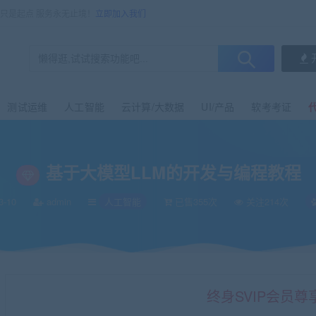
售只是起点 服务永无止境！
立即加入我们
测试运维
人工智能
云计算/大数据
UI/产品
软考考证
基于大模型LLM的开发与编程教程
3-10
admin
人工智能
已售355次
关注214次
终身SVIP会员尊