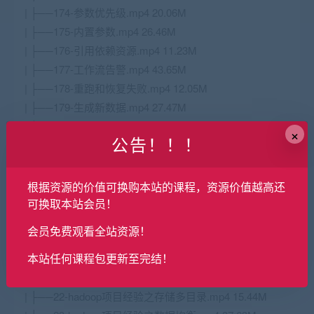
| ├──174-参数优先级.mp4 20.06M
| ├──175-内置参数.mp4 26.46M
| ├──176-引用依赖资源.mp4 11.23M
| ├──177-工作流告警.mp4 43.65M
| ├──178-重跑和恢复失败.mp4 12.05M
| ├──179-生成新数据.mp4 27.47M
| ├──18-建模工具使用.mp4 17.53M
×
公告！！！
| ├──180-数仓工作流调度.mp4 88.86M
| ├──181-finebi安装与数据源的配置.mp4 55.82M
| ├──182-finebi启动脚本.mp4 78.35M
根据资源的价值可换购本站的课程，资源价值越高还
| ├──183-finebi数据可视化.mp4 60.76M
可换取本站会员！
| ├──184-数仓总结.mp4 18.81M
会员免费观看全站资源！
| ├──19-集群批量命令执行脚本.mp4 18.28M
本站任何课程包更新至完结！
| ├──20-安装hadoop.mp4 193.35M
| ├──21-hadoop启动脚本.mp4 15.42M
| ├──22-hadoop项目经验之存储多目录.mp4 15.44M