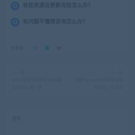
有些资源没更新完结怎么办？
有问题不懂想咨询怎么办？
分享到：
上一篇
下一篇
ArkUI双范式超级实战-鸿蒙
鸿蒙HarmonyOS多线程编
社区App 第一季
程实战：AI语音
搜索