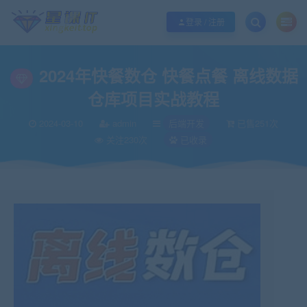
欢迎您光临酷学it，本站秉承服务宗旨 履行“站长”责任，销售只是起点 服务永无
登录 / 注册
2024年快餐数仓 快餐点餐 离线数据
仓库项目实战教程
2024-03-10
admin
后端开发
已售251次
关注230次
已收录