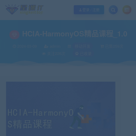
欢迎您光临酷学it，本站秉承服务宗旨 履行“站长”责任，销售只是起点 服务永无
登录 / 注册
HCIA-HarmonyOS精品课程_1.0
2024-03-09
admin
移动开发
已售259次
关注226次
已收录