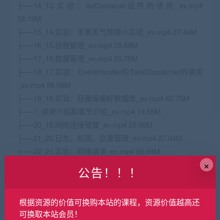
├──14_13.实验：listContainer组件的使用_ev.mp4
56.19M
├──15_14.实验：手表天气预报小实验_ev.mp4 37.44M
├──16_15.线程管理_ev.mp4 28.69M
├──17_16.数据管理_ev.mp4 25.75M
├──18_17.实验：EventHandler和TaskDispatcher的使用
_ev.mp4 88.08M
├──19_18.实验：轻量级偏好数据库_ev.mp4 62.75M
├──1_讲师介绍和章节介绍_ev.mp4 14.55M
├──20_19.网络连接管理_ev.mp4 25.96M
├──21_20.日志、权限、位置管理_ev.mp4 27.04M
├──22_21.实验：网络请求_ev.mp4 55.04M
×
├──23_22.应用调试_ev.mp4 23.82M
公告！！！
├──24_23.应用发布_ev.mp4 9.16M
├──25_24.实验：小鸿网课的设计思路及开发流程
根据资源的价值可换购本站的课程，资源价值越高还
_ev.mp4 44.22M
可换取本站会员！
├──26_25.实验：小鸿网课的代码讲解以及项目演示