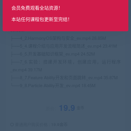
_ev.mp4 110.01M
会员免费观看全站资源！
├──2_1.HarmonyOS简介_ev.mp4 17.96M
本站任何课程包更新至完结！
├──3_3.HarmonyOS的关键特性和生态介绍_ev.mp4
33.65M
├──4_2.HarmonyOS架构与安全_ev.mp4 28.85M
├──5_4.课程介绍与应用开发流程简述_ev.mp4 23.41M
├──6_5.开发基础知识框架_ev.mp4 24.52M
├──7_6.实验：搭建开发环境，创建应用，运行程序
_ev.mp4 39.17M
├──8_7.Feature Ability开发和页面跳转_ev.mp4 35.87M
└──9_8.Particle Ability开发_ev.mp4 18.45M
19.9
金币
原价：
普通用户购买价格 :
19.9金币