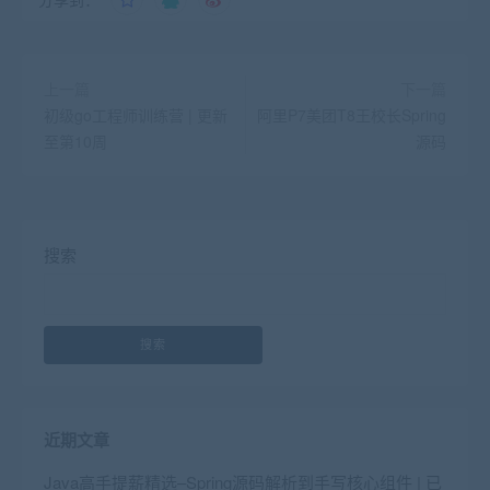
上一篇
下一篇
初级go工程师训练营 | 更新
阿里P7美团T8王校长Spring
至第10周
源码
搜索
搜索
近期文章
Java高手提薪精选–Spring源码解析到手写核心组件 | 已