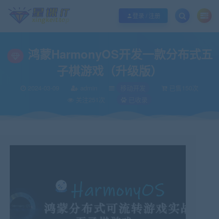
欢迎您光临酷学it，本站秉承服务宗旨 履行“站长”责任，销售只是起点 服务永无
登录 / 注册
鸿蒙HarmonyOS开发一款分布式五
子棋游戏（升级版）
2024-03-09
admin
移动开发
已售150次
关注251次
已收录