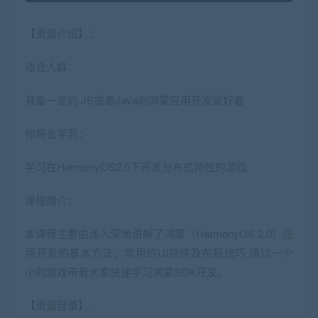
【资源介绍】：
适合人群：
具备一定的
JS
或者
Java
的鸿蒙应用开发爱好者
你将会学到：
学习在HarmonyOS2.0下开发
分布式
特性的游戏
课程简介：
本课程主要由浅入深地讲解了鸿蒙（HarmonyOS 2.0）应
用开发的基本方法，常用的UI控件及布局技巧,通过一个
小的游戏带着大家快速学习鸿蒙SDK开发。
【资源目录】: