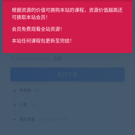
19.9
根据资源的价值可换购本站的课程，资源价值越高还
金币
原价：
可换取本站会员！
普通用户购买价格 :
19.9金币
会员免费观看全站资源！
本站任何课程包更新至完结！
SVIP会员购买价格 :
0金币
终身SVIP购买价格 :
免费
支付下载
有效期
永久
已售
150
最近更新
2026年05月16日