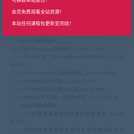
├──day18-网络基础03
| ├──001.01文字编码_[3].mp4 67.07M
会员免费观看全站资源！
| ├──002.02ARP广播协议_[3].mp4 106.22M
本站任何课程包更新至完结！
| ├──003.03
TCP
三次握手_[3].mp4 178.00M
| └──004.04TCP四次挥手_[3].mp4 52.74M
├──day19-网络基础04
| ├──001.01tcpdump简单使用_[3].mp4 83.26M
| ├──002.02网络工具nmap和tracert简单使用_[3].mp4
69.37M
| ├──003.03vmware的三种网络模式_[3].mp4 48.24M
| ├──004.04linux网卡配置_[3].mp4 47.11M
| ├──005.05linux网卡配置补充_[3].mp4 30.42M
| └──006.06上不了网的一些排查思路_[3].mp4 39.31M
├──day20-网络基础05
| ├──001.01静态路由规则配置的前期准备_[3].mp4
41.74M
| ├──002.02通过静态路由规则来完成跨网段通信