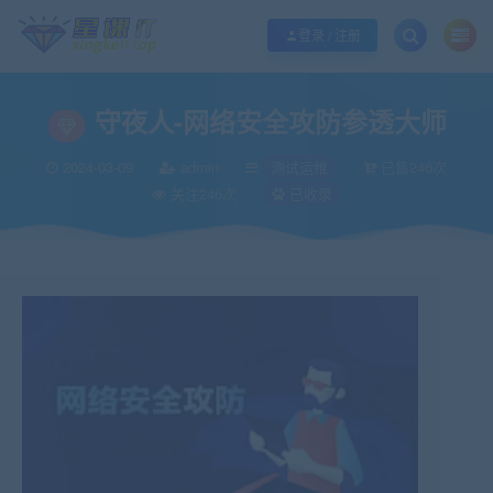
欢迎您光临酷学it，本站秉承服务宗旨 履行“站长”责任，销售只是起点 服务永无
登录 / 注册
守夜人-网络安全攻防参透大师
2024-03-09
admin
测试运维
已售246次
关注246次
已收录