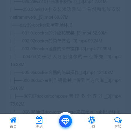
| ├──029.29win10补充和拍摄快照_[3].mp4 7.01M
| └──030.30win10中安装渗透
测试
工具包和离线安装
netframework_[3].mp4 69.37M
├──day39-docker部署靶场环境
| ├──001.01docker的介绍和安装_[3].mp4 52.90M
| ├──002.02docker的简单体验_[3].mp4 99.24M
| ├──003.03docker镜像的简单操作_[3].mp4 77.39M
| ├──004.04关于导入导出镜像的一点补充_[3].mp4
15.38M
| ├──005.05docker容器的简单操作_[3].mp4 124.03M
| ├──006.06docker制作镜像并上传到官方仓库_[3].mp4
50.03M
| ├──007.07dockercompose管理多个容器_[3].mp4
75.82M
| └──008.08通过dockercompose来搭建vulhub靶场环境
_[3].mp4 92.05M
首页
签到
下载
客服
├──day40-http和https和burp抓包