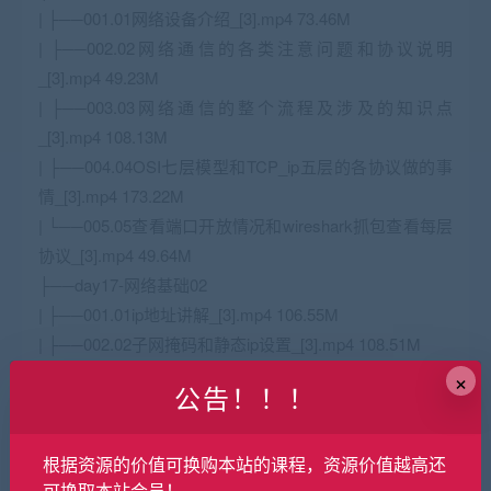
| ├──001.01网络设备介绍_[3].mp4 73.46M
| ├──002.02网络通信的各类注意问题和协议说明
_[3].mp4 49.23M
| ├──003.03网络通信的整个流程及涉及的知识点
_[3].mp4 108.13M
| ├──004.04OSI七层模型和
TCP
_ip五层的各协议做的事
情_[3].mp4 173.22M
| └──005.05查看端口开放情况和wireshark抓包查看每层
协议_[3].mp4 49.64M
├──day17-网络基础02
| ├──001.01ip地址讲解_[3].mp4 106.55M
| ├──002.02子网掩码和静态ip设置_[3].mp4 108.51M
| ├──003.03DNS的定义和由来_[3].mp4 111.07M
×
公告！！！
| ├──004.04DNS解析流程_[3].mp4 67.75M
| ├──005.05域名分类_[3].mp4 14.53M
| └──006.06DNS记录类型_[3].mp4 71.69M
根据资源的价值可换购本站的课程，资源价值越高还
可换取本站会员！