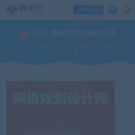
欢迎您光临酷学it，本站秉承服务宗旨 履行“站长”责任，销售只是起点 服务永无
登录 / 注册
2023 高级网络规划设计师
2024-03-08
admin
软考考证
已售355次
关注224次
已收录