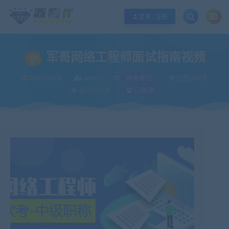
欢迎您光临酷学it，本站秉承服务宗旨 履行“站长”责任，销售只是起点 服务永无
登录 / 注册
军哥网络工程师面试指南视频
2024-03-08
admin
软考考证
已售140次
关注207次
已收录