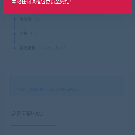
本站任何课程包更新至完结！
支付下载
有效期
永久
已售
140
最近更新
2026年06月04日
星课it
»
军哥网络工程师面试指南视频
常见问题FAQ