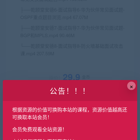
├──乾颐堂安德6-面试指导6-华为伙伴常见面试题-
OSPF重点题目浏览.mp4 67.07M
├──乾颐堂安德7-面试指导7-华为伙伴常见面试题-
BGP和MPLS.mp4 90.46M
└──乾颐堂安德8-面试指导8-防火墙基础面试攻击
课.mp4 207.59M
29.9
金币
原价：
×
公告！！！
普通用户购买价格 :
29.9金币
根据资源的价值可换购本站的课程，资源价值越高还
SVIP会员购买价格 :
0金币
可换取本站会员！
终身SVIP购买价格 :
免费
会员免费观看全站资源！