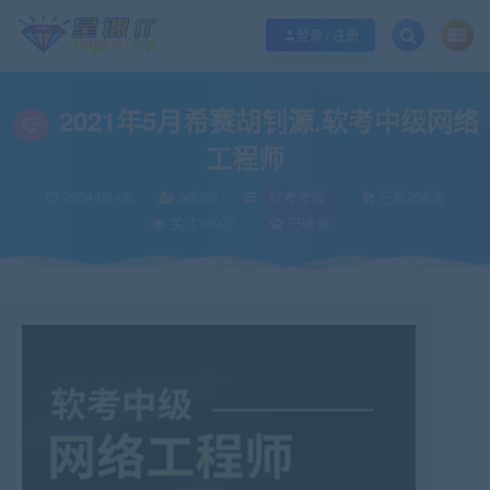
欢迎您光临酷学it，本站秉承服务宗旨 履行“站长”责任，销售只是起点 服务永无
登录 / 注册
2021年5月希赛胡钊源.软考中级网络
工程师
2024-03-08
admin
软考考证
已售206次
关注199次
已收录