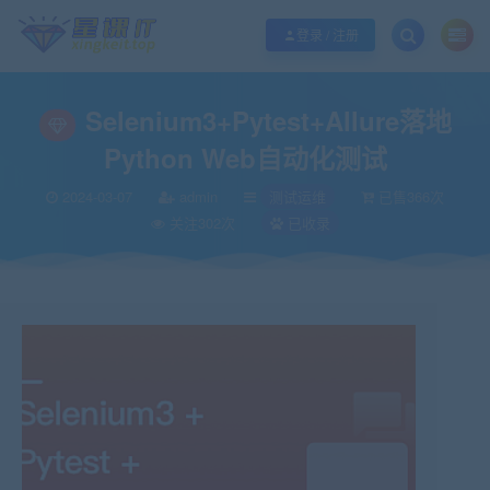
欢迎您光临酷学it，本站秉承服务宗旨 履行“站长”责任，销售只是起点 服务永无
登录 / 注册
Selenium3+Pytest+Allure落地
Python Web自动化测试
2024-03-07
admin
测试运维
已售366次
关注302次
已收录