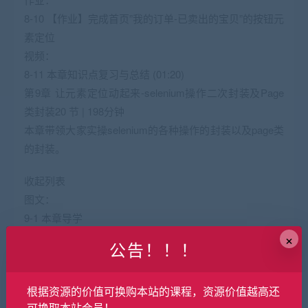
8-10 【作业】完成首页”我的订单-已卖出的宝贝”的按钮元
素定位
视频：
8-11 本章知识点复习与总结 (01:20)
第9章 让元素定位动起来-selenium操作二次封装及Page
类封装20 节 | 198分钟
本章带领大家实操selenium的各种操作的封装以及page类
的封装。
收起列表
图文：
9-1 本章导学
×
视频：
公告！！！
9-2 介绍当前前端主流框架：看看前端开发都用的什么框
架完成他们的日常工作 (06:06)
根据资源的价值可换购本站的课程，资源价值越高还
视频：
可换取本站会员！