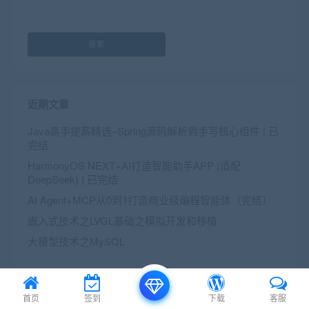
搜索
近期文章
Java高手提薪精选–Spring源码解析到手写核心组件 | 已
完结
HarmonyOS NEXT+AI打造智能助手APP (适配
DeepSeek) | 已完结
AI Agent+MCP从0到1打造商业级编程智能体（完结）
嵌入式技术之LVGL基础之模拟开发和移植
大模型技术之MySQL
近期评论
首页
签到
下载
客服