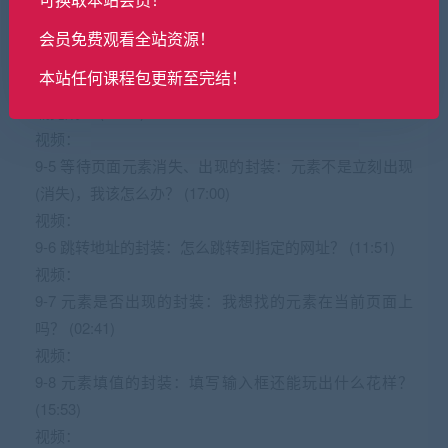
9-3 获取元素的封装：如何使用selenium获取元素？
(21:55)
会员免费观看全站资源！
视频：
本站任何课程包更新至完结！
9-4 等待页面完全加载完成的封装：页面什么时候才算加
载完成？ (11:32)
视频：
9-5 等待页面元素消失、出现的封装：元素不是立刻出现
(消失)，我该怎么办？ (17:00)
视频：
9-6 跳转地址的封装：怎么跳转到指定的网址？ (11:51)
视频：
9-7 元素是否出现的封装：我想找的元素在当前页面上
吗？ (02:41)
视频：
9-8 元素填值的封装：填写输入框还能玩出什么花样？
(15:53)
视频：