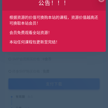
公告！！！
├──13节-画册案例实操.mp4 1.19G
└──14节-毕业总结（作业评改）.mp4 1.41G
根据资源的价值可换购本站的课程，资源价值越高还
可换取本站会员！
9.9
会员免费观看全站资源！
金币
原价：
本站任何课程包更新至完结！
普通用户购买价格 :
9.9金币
SVIP会员购买价格 :
0金币
终身SVIP购买价格 :
免费
支付下载
有效期
永久