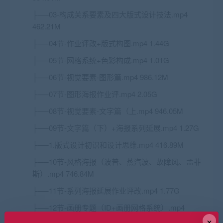
├──03-构成关系要素及四大版式设计技法.mp4
462.21M
├──04节-作业评改+版式构图.mp4 1.44G
├──05节-网格系统+色彩构成.mp4 1.01G
├──06节-视觉要素-图形篇.mp4 986.12M
├──07节-图形海报作业评.mp4 2.05G
├──08节-视觉要素-文字篇（上.mp4 946.05M
├──09节-文字篇（下）+海报系列延展.mp4 1.27G
├──1.版式设计初识和设计思维.mp4 416.89M
├──10节-风格海报（波普、蒸汽波、故障风、孟菲
斯）.mp4 746.84M
├──11节-系列海报延展作业评改.mp4 1.77G
├──12节-画册专题（ID+画册网格系统）.mp4
×
927.41M