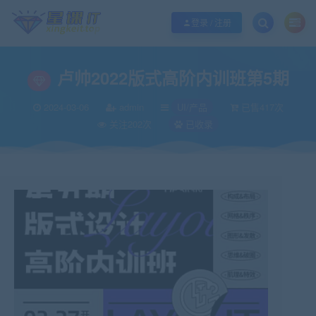
欢迎您光临酷学it，本站秉承服务宗旨 履行“站长”责任，销售只是起点 服务永无
登录 / 注册
卢帅2022版式高阶内训班第5期
2024-03-06
admin
UI/产品
已售417次
关注202次
已收录