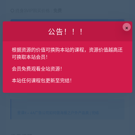
终身SVIP购买价格 :
免费
×
支付下载
公告！！！
有效期
永久
根据资源的价值可换购本站的课程，资源价值越高还
可换取本站会员！
已售
417
会员免费观看全站资源！
最近更新
2025年10月06日
本站任何课程包更新至完结！
星课it
»
4A广告公司如何做海报之户外产品类 | 完结