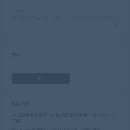
上一篇
下一篇
产品摄影之饮品拍摄 | 完结
PS品牌形象设计及延展 | 完
结
搜索
搜索
近期文章
Java高手提薪精选–Spring源码解析到手写核心组件 | 已
完结
HarmonyOS NEXT+AI打造智能助手APP (适配