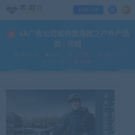
欢迎您光临酷学it，本站秉承服务宗旨 履行“站长”责任，销售只是起点 服务永无
登录 / 注册
4A广告公司如何做海报之户外产品
类 | 完结
2024-03-05
admin
UI/产品
已售417次
关注187次
已收录