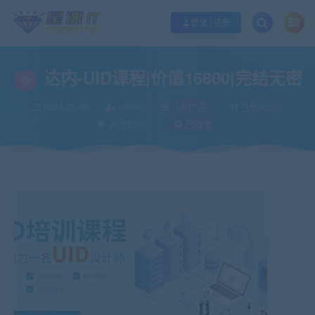
欢迎您光临酷学it，本站秉承服务宗旨 履行“站长”责任，销售只是起点 服务永无
登录 / 注册
达内-UID课程|价值16800|完结无密
2024-03-05
admin
UI/产品
已售925次
关注235次
已收录