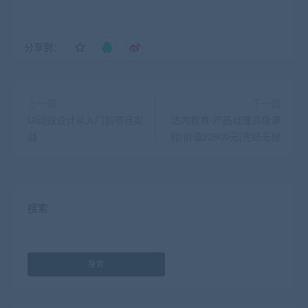
分享到：
上一篇
下一篇
UI动效设计从入门到项目实
达内教育-产品经理高级课
战
程|价值22800元|完结无秘
搜索
搜索