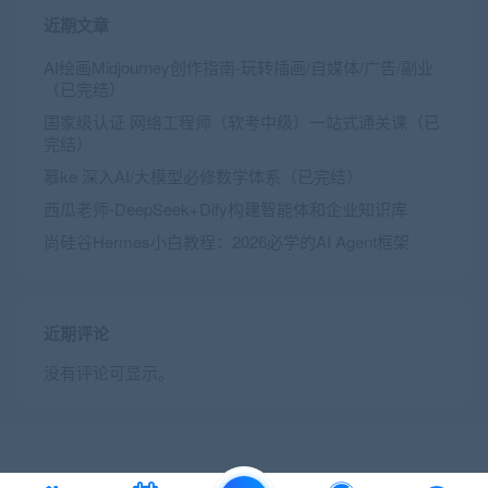
近期文章
AI绘画Midjourney创作指南-玩转插画/自媒体/广告/副业
（已完结）
国家级认证 网络工程师（软考中级）一站式通关课（已
完结）
慕ke 深入AI/大模型必修数学体系（已完结）
西瓜老师-DeepSeek+Dify构建智能体和企业知识库
尚硅谷Hermes小白教程：2026必学的AI Agent框架
近期评论
没有评论可显示。
© 2016 Theme by