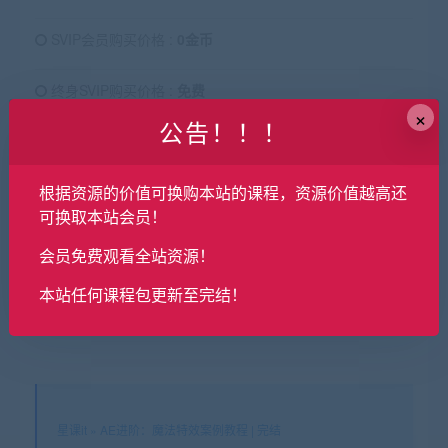
SVIP会员购买价格 :
0金币
终身SVIP购买价格 :
免费
×
公告！！！
支付下载
根据资源的价值可换购本站的课程，资源价值越高还
有效期
永久
可换取本站会员！
已售
95
会员免费观看全站资源！
最近更新
2024年03月05日
本站任何课程包更新至完结！
星课it
»
AE进阶：魔法特效案例教程 | 完结