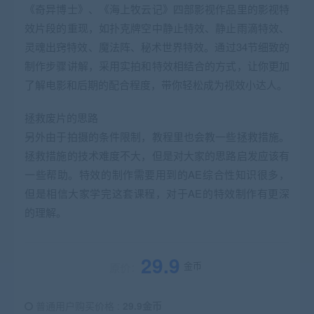
《奇异博士》、《海上牧云记》四部影视作品里的影视特
效片段的重现，如扑克牌空中静止特效、静止雨滴特效、
灵魂出窍特效、魔法阵、秘术世界特效。通过34节细致的
制作步骤讲解，采用实拍和特效相结合的方式，让你更加
了解电影和后期的配合程度，带你轻松成为视效小达人。
拯救废片的思路
另外由于拍摄的条件限制，教程里也会教一些拯救措施。
拯救措施的技术难度不大，但是对大家的思路启发应该有
一些帮助。特效的制作需要用到的AE综合性知识很多，
但是相信大家学完这套课程，对于AE的特效制作有更深
的理解。
29.9
金币
原价：
普通用户购买价格 :
29.9金币