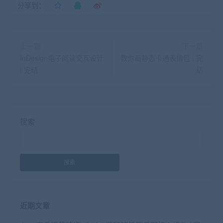
分享到：
上一篇
下一篇
InDesign电子阅读交互设计
教你画静态卡通表情包 | 完
| 完结
结
搜索
搜索
近期文章