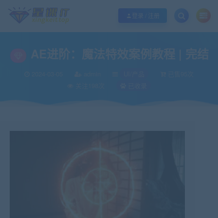
欢迎您光临酷学it，本站秉承服务宗旨 履行“站长”责任，销售只是起点 服务永无
登录 / 注册
AE进阶：魔法特效案例教程 | 完结
2024-03-05
admin
UI/产品
已售95次
关注198次
已收录