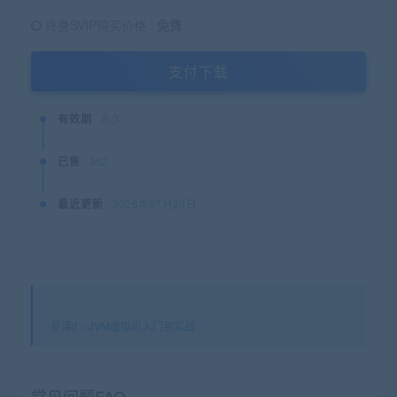
终身SVIP购买价格 :
免费
支付下载
有效期
永久
已售
352
最近更新
2026年07月20日
星课it
»
JVM虚拟机入门到实战
常见问题FAQ