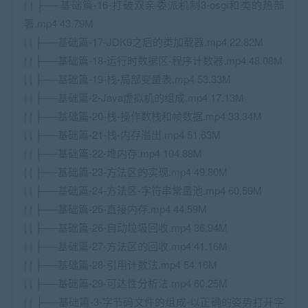
| | ├──基础篇-16-打破双亲委派机制3-osgi和类的热部
署.mp4 43.79M
| | ├──基础篇-17-JDK9之后的类加载器.mp4 22.82M
| | ├──基础篇-18-运行时数据区-程序计数器.mp4 48.08M
| | ├──基础篇-19-栈-局部变量表.mp4 53.33M
| | ├──基础篇-2-
Java
虚拟机的组成.mp4 17.13M
| | ├──基础篇-20-栈-操作数栈和帧数据.mp4 33.34M
| | ├──基础篇-21-栈-内存溢出.mp4 51.63M
| | ├──基础篇-22-堆内存.mp4 104.88M
| | ├──基础篇-23-方法区的实现.mp4 49.80M
| | ├──基础篇-24-方法区-字符串常量池.mp4 60.59M
| | ├──基础篇-25-直接内存.mp4 44.59M
| | ├──基础篇-26-自动垃圾回收.mp4 36.94M
| | ├──基础篇-27-方法区的回收.mp4 41.16M
| | ├──基础篇-28-引用计数法.mp4 54.16M
| | ├──基础篇-29-可达性分析法.mp4 60.25M
| | ├──基础篇-3-字节码文件的组成-以正确的姿势打开字