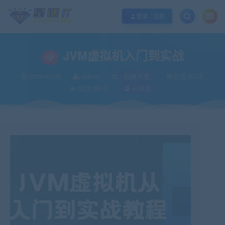
欢迎您光临酷学it，本站秉承服务宗旨 履行“站长”责任，销售只是起点 服务永无
登录 / 注册
JVM虚拟机入门到实战
2024-03-05
admin
后端开发
已售352次
关注188次
已收录