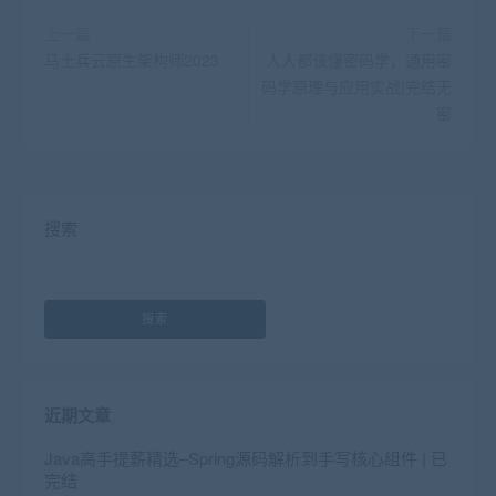
上一篇
下一篇
马士兵云原生架构师2023
人人都该懂密码学，通用密
码学原理与应用实战|完结无
密
搜索
搜索
近期文章
Java高手提薪精选–Spring源码解析到手写核心组件 | 已
完结