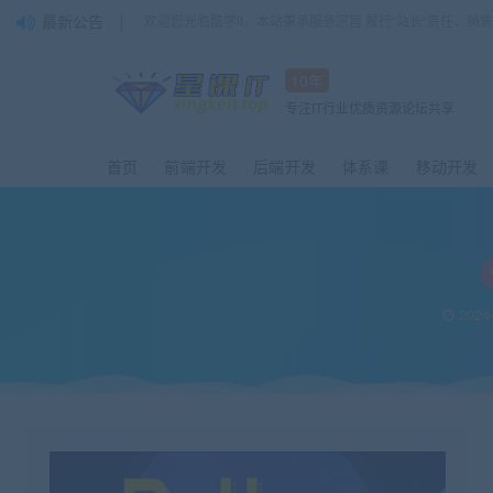
最新公告
欢迎您光临酷学it，本站秉承服务宗旨 履行“站长”责任，销
10年
专注IT行业优质资源论坛共享
首页
前端开发
后端开发
体系课
移动开发
2024-