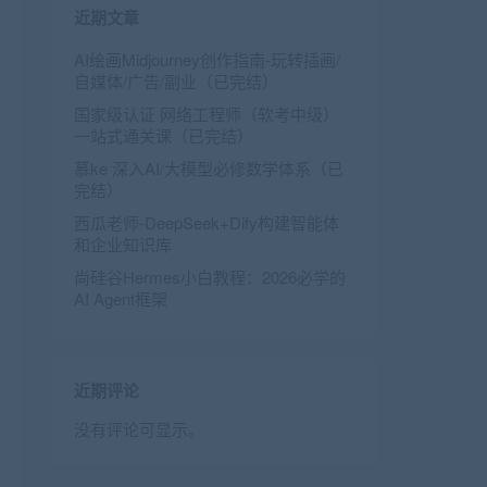
近期文章
AI绘画Midjourney创作指南-玩转插画/
自媒体/广告/副业（已完结）
国家级认证 网络工程师（软考中级）
一站式通关课（已完结）
慕ke 深入AI/大模型必修数学体系（已
完结）
西瓜老师-DeepSeek+Dify构建智能体
和企业知识库
尚硅谷Hermes小白教程：2026必学的
AI Agent框架
近期评论
没有评论可显示。