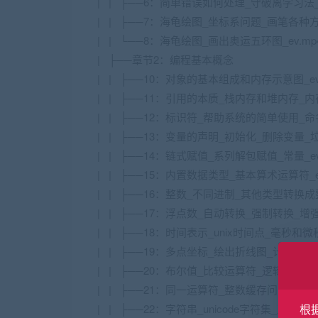
| | ├──6：简单错误如何处理_守破离学习法_程
| | ├──7：海龟绘图_坐标系问题_画笔各种方法_e
| | └──8：海龟绘图_画出奥运五环图_ev.mp4 
| ├──章节2：编程基本概念
| | ├──10：对象的基本组成和内存示意图_ev.m
| | ├──11：引用的本质_栈内存和堆内存_内存示
| | ├──12：标识符_帮助系统的简单使用_命名规则
| | ├──13：变量的声明_初始化_删除变量_垃圾
| | ├──14：链式赋值_系列解包赋值_常量_ev.
| | ├──15：内置数据类型_基本算术运算符_ev.
| | ├──16：整数_不同进制_其他类型转换成整数_
| | ├──17：浮点数_自动转换_强制转换_增强赋
| | ├──18：时间表示_unix时间点_毫秒和微秒_t
| | ├──19：多点坐标_绘出折线图_计算两点距离_
| | ├──20：布尔值_比较运算符_逻辑运算符_短路
| | ├──21：同一运算符_整数缓存问题_ev.mp4
| | ├──22：字符串_unicode字符集_三种创建字符
根