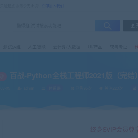
售只是起点 服务永无止境！
立即加入我们
测试运维
人工智能
云计算/大数据
UI/产品
软考考证
百战-Python全栈工程师2021版（完结
03-05
admin
体系课
已售95次
关注223次
终身SVIP会员尊