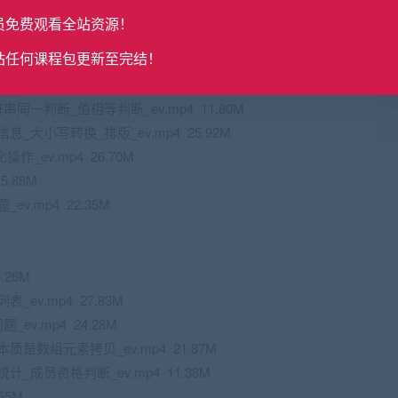
复制_input()获得键盘输入_ev.mp4 19.08M
员免费观看全站资源！
place()替换生成新字符串_内存分析_ev.mp4 20.96M
站任何课程包更新至完结！
p4 19.07M
in()效率测试_ev.mp4 29.72M
同一判断_值相等判断_ev.mp4 11.80M
_大小写转换_排版_ev.mp4 25.92M
作_ev.mp4 26.70M
5.88M
v.mp4 22.35M
.26M
ev.mp4 27.83M
ev.mp4 24.28M
质是数组元素拷贝_ev.mp4 21.87M
_成员资格判断_ev.mp4 11.38M
55M