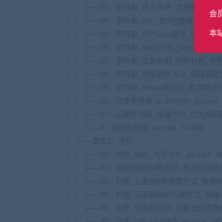
| | ├──23：字符串_转义字符_字符串拼接_字符串
会
| | ├──24：字符串_str()_使用[]提取字符_re
本
| | ├──25：字符串_切片slice操作_逆序_ev.m
| | ├──26：字符串_split()分割_join()合并_jo
| | ├──27：字符串_驻留机制_内存分析_字符串
| | ├──28：字符串_常用查找方法_去除首位信息
| | ├──29：字符串_format格式化_数字格式化操
| | ├──30：可变字符串_io.StringIO_ev.mp4 
| | ├──31：运算符总结_位操作符_优先级问题_e
| | └──9：程序的构成_ev.mp4 14.48M
| ├──章节3：序列
| | ├──32：列表_特点_内存分析_ev.mp4 19
| | ├──33：创建列表的4种方式_推导式创建列表_
| | ├──34：列表_元素的5种添加方式_效率问题_
| | ├──35：列表_元素删除的三种方式_删除本
| | ├──36：列表_元素的访问_元素出现次数统计
| | ├──37：列表_切片slice操作_ev.mp4 18.