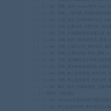
| | ├──38：列表_排序_revered逆序_max_min
| | ├──39：列表_二维列表_表格数据的存储和读取
| | ├──40：元组_特点_创建的两种方式_tuple()
| | ├──41：元组_元素访问_计数方法_切片操作_成
| | ├──42：元组_生成器推导式创建元组_总结_e
| | ├──43：字典_特点_4种创建方式_普通_dict_zi
| | ├──44：字典_元素的访问_键的访问_值的访
| | ├──45：字典_元素的添加_修改_删除_ev.m
| | ├──46：字典_序列解包用于列表元组字典_ev
| | ├──47：字典_复杂表格数据存储_列表和字典
| | ├──48：字典_核心底层原理_内存分析_存储
| | ├──49：字典_核心底层原理_内存分析_查找
| | └──50：集合_特点_创建和删除_交集并集差
| ├──章节4：控制语句
| | ├──51：Pycharm开发环境的下载安装配置
| | ├──52：单分支选择结构_条件表达式详解_ev