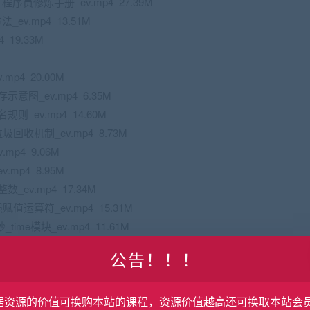
序员修炼手册_ev.mp4 27.39M
v.mp4 13.51M
19.33M
p4 20.00M
意图_ev.mp4 6.35M
_ev.mp4 14.60M
回收机制_ev.mp4 8.73M
mp4 9.06M
mp4 8.95M
ev.mp4 17.34M
值运算符_ev.mp4 15.31M
ime模块_ev.mp4 11.61M
ev.mp4 10.52M
公告！！！
问题_ev.mp4 10.13M
 18.62M
串方式_len()_ev.mp4 20.37M
据资源的价值可换购本站的课程，资源价值越高还可换取本站会