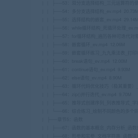
| | ├──53：双分支选择结构_三元运算符的使用详
| | ├──54：多分支选择结构_ev.mp4 20.73
| | ├──55：选择结构的嵌套_ev.mp4 29.14
| | ├──56：while循环结构_死循环处理_ev.mp
| | ├──57：for循环结构_遍历各种可迭代对象_ra
| | ├──58：嵌套循环_ev.mp4 12.06M
| | ├──59：嵌套循环练习_九九乘法表_打印表格
| | ├──60：break语句_ev.mp4 12.00M
| | ├──61：continue语句_ev.mp4 9.93M
| | ├──62：else语句_ev.mp4 8.90M
| | ├──63：循环代码优化技巧（极其重要）_ev.
| | ├──64：zip()并行迭代_ev.mp4 9.70M
| | ├──65：推导式创建序列_列表推导式_字典
| | └──66：综合练习_绘制不同颜色的多个同心圆
| ├──章节5：函数
| | ├──67：函数的基本概念_内存分析_函数的分
| | ├──68：形参和实参_文档字符串_函数注释_e