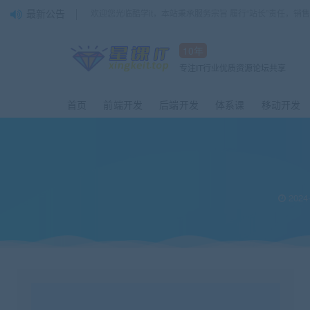
最新公告
欢迎您光临酷学it，本站秉承服务宗旨 履行“站长”责任，销
10年
专注IT行业优质资源论坛共享
首页
前端开发
后端开发
体系课
移动开发
2024-