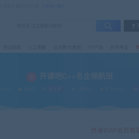
售只是起点 服务永无止境！
立即加入我们
测试运维
人工智能
云计算/大数据
UI/产品
软考考证
开课吧C++名企领航班
03-05
admin
体系课
已售95次
关注204次
终身SVIP会员尊