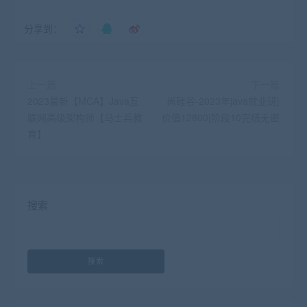
分享到：
上一篇
下一篇
2023最新【MCA】Java互
尚硅谷-2023年java就业班|
联网高级架构师【马士兵教
价值12800|阶段10完结无密
育】
搜索
搜索