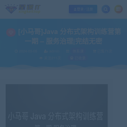
欢迎您光临酷学it，本站秉承服务宗旨 履行“站长”责任，销售只是起点 服务永无
登录 / 注册
[小马哥]Java 分布式架构训练营第
一期 – 服务治理|完结无密
2024-03-05
admin
体系课
已售71次
关注211次
已收录