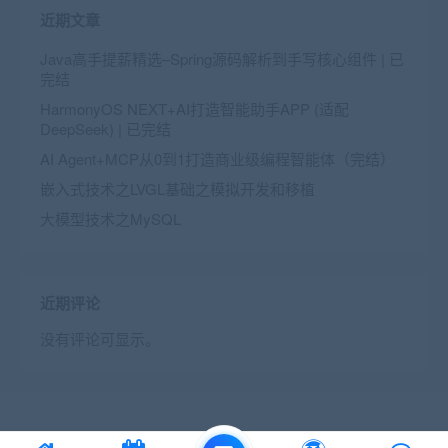
近期文章
Java高手提薪精选–Spring源码解析到手写核心组件 | 已
完结
HarmonyOS NEXT+AI打造智能助手APP (适配
DeepSeek) | 已完结
AI Agent+MCP从0到1打造商业级编程智能体（完结）
嵌入式技术之LVGL基础之模拟开发和移植
大模型技术之MySQL
近期评论
没有评论可显示。
© 2016 Theme by