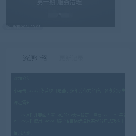
最后编辑:2024-03-05
资源介绍
更新记录
课程介绍
有疑问？请点击复制链接咨询！
小马哥java训练营项目是基于多年分布式经验，参考实际生产
课程需知
1. 本课程并非面向零基础的小伙伴设定，需要 3 – 5 年以上
2. 本课程使用 Java 编程语言逐步迭代实现分布式架构中的相关
目录大纲：