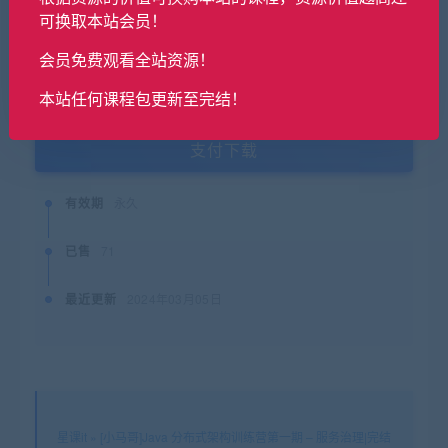
可换取本站会员！
SVIP会员购买价格 :
0金币
会员免费观看全站资源！
本站任何课程包更新至完结！
终身SVIP购买价格 :
免费
支付下载
有效期
永久
已售
71
最近更新
2024年03月05日
星课it
»
[小马哥]Java 分布式架构训练营第一期 – 服务治理|完结