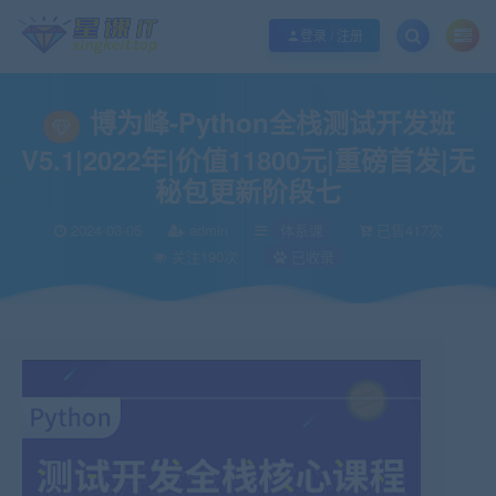
欢迎您光临酷学it，本站秉承服务宗旨 履行“站长”责任，销售只是起点 服务永无
登录 / 注册
博为峰-Python全栈测试开发班
V5.1|2022年|价值11800元|重磅首发|无
秘包更新阶段七
2024-03-05
admin
体系课
已售417次
关注190次
已收录