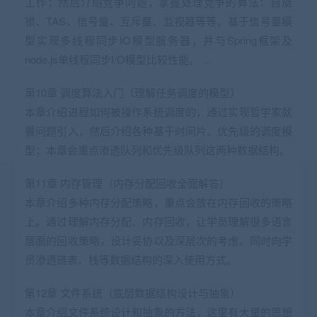
工作；然后介绍竞争问题，掌握处理竞争的算法：自旋
锁、TAS、信号量、互斥量、监视器等等。基于信号量模
型实现多线程同步IO模型服务器，并与Spring框架及
node.js单线程同步I/O模型比较性能。 …
第10章 调度算法入门（理解任务调度的模型）
本章介绍进程如何被操作系统调度的，通过实现哲学家就
餐问题引入，然后介绍各种基于时间片、优先级的调度模
型；本章会重点渗透队列和优先级队列这两种数据结构。
第11章 内存管理（内存分配回收全面解答）
本章介绍多种内存分配策略，重点会放在内存回收的策略
上。通过理解内存分配、内存回收，让学员理解很多语言
层面的回收策略，设计妥协以及深层次的考虑。同时向学
员渗透链表、栈等数据结构的深入使用方式。
第12章 文件系统（底层数据结构设计与抽象）
本章介绍文件系统设计和抽象的方法，这里有大量的思想