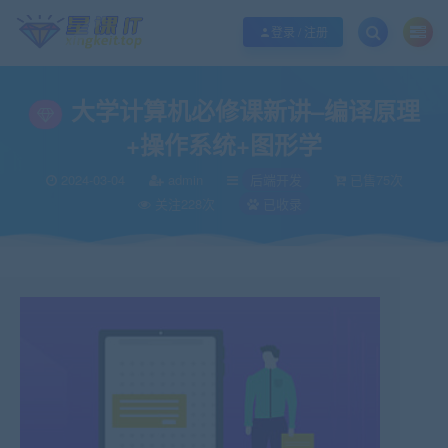
欢迎您光临酷学it，本站秉承服务宗旨 履行“站长”责任，销售只是起点 服务永无
登录 / 注册
大学计算机必修课新讲–编译原理
+操作系统+图形学
2024-03-04
admin
后端开发
已售75次
关注228次
已收录