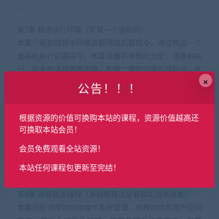
…
第7章 程序运行环境（实现一个虚拟机）
本章介绍如何将中间语言翻译成机器指令，通过构造一个
虚拟机执行机器指令。本章会看到堆栈的分配、程序的执
行、指令的选择等等内容，和第二章的内容形成呼应，在
×
学习操作系统之前加深对机器的理解。
公告！！！
第8章 操作系统概述（历史和核心概念）
根据资源的价值可换购本站的课程，资源价值越高还
本章介绍操作系统的历史，如unix是怎么被设计出来？
可换取本站会员！
mac和windows又是怎么回事？linux为什么叫linxu等。然
后渗透一些基本的概念，如操作系统是连接硬件和软件的
会员免费观看全站资源！
桥梁，内核如何被设计，多核的CPU如何管理，如何并发
本站任何课程包更新至完结！
执行指令等。 …
第9章 进程和多线程（多线程算法全解和实战高并发）
本章介绍进程如何被操作系统管理，线程如何在用户空间