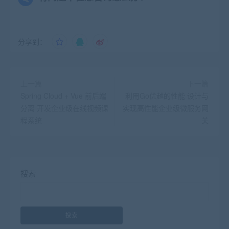
分享到：
上一篇
下一篇
Spring Cloud + Vue 前后端
利用Go优越的性能 设计与
分离 开发企业级在线视频课
实现高性能企业级微服务网
程系统
关
搜索
搜索