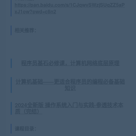
https://pan.baidu.com/s/1CJqwvSWzjSUqZZ5aP
xJ1ow?pwd=c8n2
相关推荐：
程序员基石必修课，计算机网络底层原理
计算机基础——更适合程序员的编程必备基础
知识
2024全新版 操作系统入门与实践-参透技术本
质（完结）
课程目录：