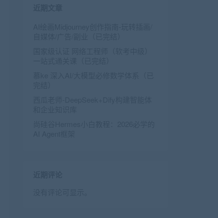
近期文章
AI绘画Midjourney创作指南-玩转插画/
自媒体/广告/副业（已完结）
国家级认证 网络工程师（软考中级）
一站式通关课（已完结）
慕ke 深入AI/大模型必修数学体系（已
完结）
西瓜老师-DeepSeek+Dify构建智能体
和企业知识库
尚硅谷Hermes小白教程：2026必学的
AI Agent框架
近期评论
没有评论可显示。