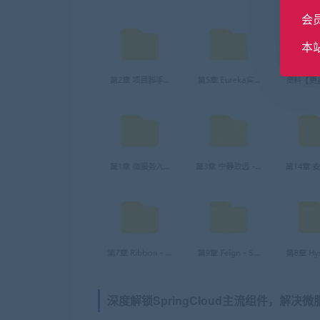
会
本
深度解锁
SpringCloud
主流组件，解决
微