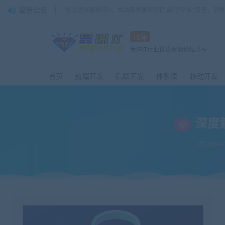
最新公告
欢迎您光临酷学it，本站秉承服务宗旨 履行“站长”责任，销
10年
专注IT行业优质资源论坛共享
首页
前端开发
后端开发
体系课
移动开发
深度解
2024-0