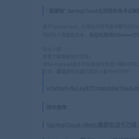
“超硬核” SpringCloud主流组件技
基于SpringCloud，从零起步到深度讲解包括Gat
同时引入微服务安全，
自动化测试
和
Docker
部
适合人群
想要了解微服务的同学；
对SpringCloud诸多开发高级特性感兴趣的同学
工作、
面试
遇到奇葩问题无从着手的同学们
s/1aWwH-NgLegXTFrzptyIXQw?pwd=2
相关推荐：
SpringCloud+Netty集群实战千万