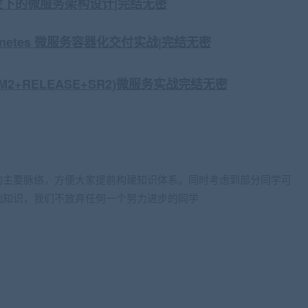
战高并发下的微服务架构设计|完结无密
ubernetes 微服务容器化交付实战|完结无密
hley(M2+RELEASE+SR2)微服务实战完结无密
的主要脉络，方便大家提前构建知识体系。同时考虑到部分同学可
础知识，我们不放弃任何一个努力进步的同学