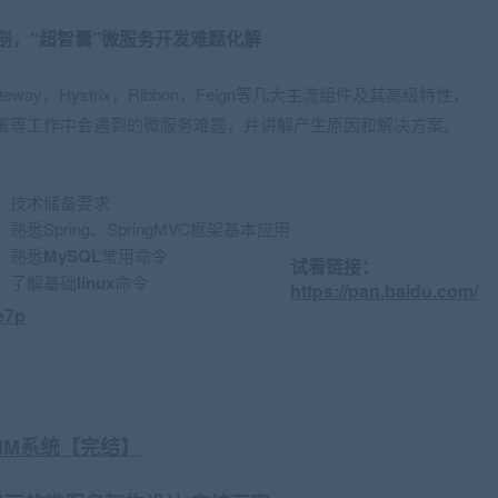
术点解剖，“超智囊”微服务开发难题化解
eway，Hystrix，Ribbon，Feign等几大主流组件及其高级特性，
署等工作中会遇到的微服务难题，并讲解产生原因和解决方案。
技术储备要求
；
熟悉Spring、SpringMVC框架基本应用
熟悉
MySQL
常用命令
试看链接：
了解基础
linux
命令
https://pan.baidu.com/
e7p
级 IM系统【完结】