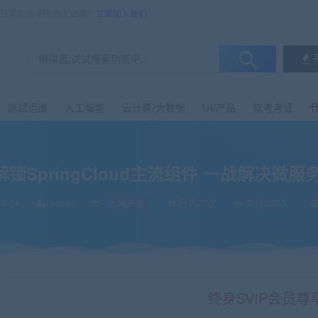
售只是起点 服务永无止境！
立即加入我们
测试运维
人工智能
云计算/大数据
UI/产品
软考考证
锁SpringCloud主流组件 一战解决微
3-04
admin
后端开发
已售27次
关注222次
终身SVIP会员尊