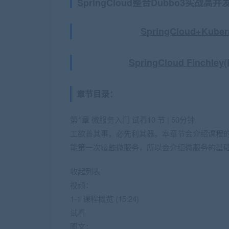
SpringCloud整合Dubbo3实
SpringCloud+K
SpringCloud Finc
章节目录：
第1章 微服务入门 试看10 节 | 50分钟
工欲善其事，必先利其器。本章节会介绍课程
能第一次接触微服务，所以会介绍微服务的基
收起列表
视频：
1-1 课程概览 (15:24)
试看
图文：