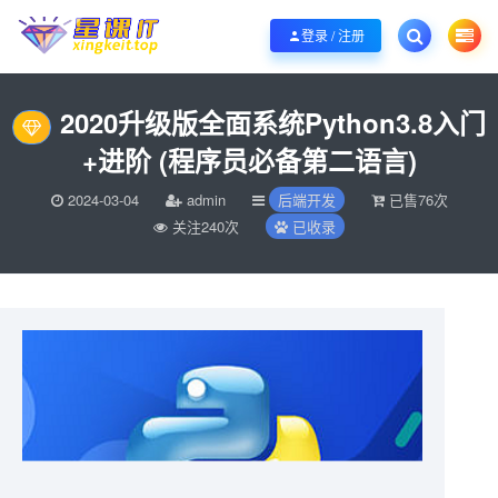
欢迎您光临酷学it，本站秉承服务宗旨 履行“站长”责任，销售只是起点 服务永无
登录 / 注册
2020升级版全面系统Python3.8入门
+进阶 (程序员必备第二语言)
2024-03-04
admin
后端开发
已售76次
关注240次
已收录