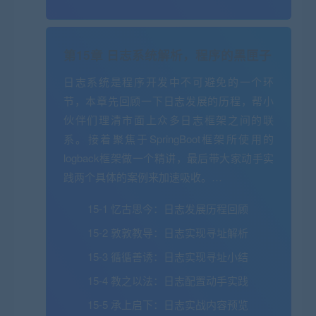
第15章 日志系统解析，程序的黑匣子
日志系统是程序开发中不可避免的一个环
节，本章先回顾一下日志发展的历程，帮小
伙伴们理清市面上众多日志框架之间的联
系。接着聚焦于SpringBoot框架所使用的
logback框架做一个精讲，最后带大家动手实
践两个具体的案例来加速吸收。…
15-1 忆古思今：日志发展历程回顾
15-2 敦敦教导：日志实现寻址解析
15-3 循循善诱：日志实现寻址小结
15-4 教之以法：日志配置动手实践
15-5 承上启下：日志实战内容预览