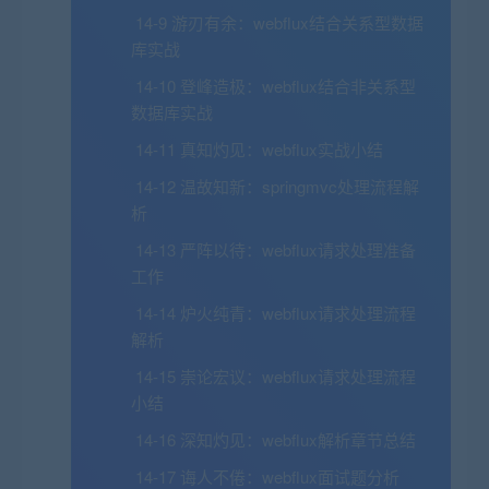
14-9 游刃有余：webflux结合关系型数据
库实战
14-10 登峰造极：webflux结合非关系型
数据库实战
14-11 真知灼见：webflux实战小结
14-12 温故知新：springmvc处理流程解
析
14-13 严阵以待：webflux请求处理准备
工作
14-14 炉火纯青：webflux请求处理流程
解析
14-15 崇论宏议：webflux请求处理流程
小结
14-16 深知灼见：webflux解析章节总结
14-17 诲人不倦：webflux面试题分析