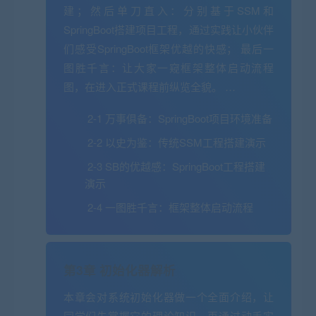
建；然后单刀直入：分别基于SSM和
SpringBoot搭建项目工程，通过实践让小伙伴
们感受SpringBoot框架优越的快感； 最后一
图胜千言：让大家一窥框架整体启动流程
图，在进入正式课程前纵览全貌。 …
2-1 万事俱备：SpringBoot项目环境准备
2-2 以史为鉴：传统SSM工程搭建演示
2-3 SB的优越感：SpringBoot工程搭建
演示
2-4 一图胜千言：框架整体启动流程
第3章 初始化器解析
本章会对系统初始化器做一个全面介绍，让
同学们先掌握它的理论知识，再通过动手实