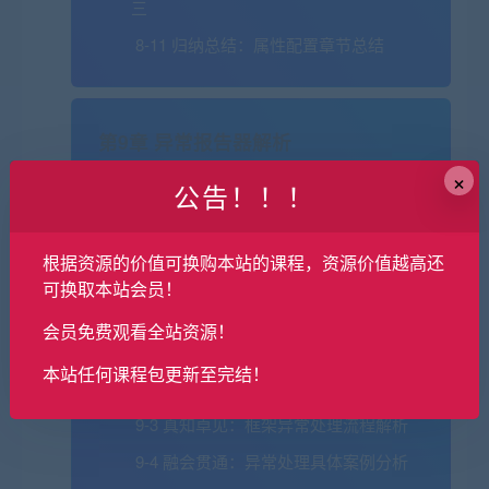
三
8-11 归纳总结：属性配置章节总结
第9章 异常报告器解析
×
当框架出现异常时，异常报告器能够捕获异
公告！！！
常并给出对应的分析报告。本章会对异常报
告器类的结构以及方法做个介绍，同时会给
根据资源的价值可换购本站的课程，资源价值越高还
小伙伴们展示两个实际的异常捕获案例，结
可换取本站会员！
合源码加深同学们的理解。
会员免费观看全站资源！
9-1 孜孜不倦：异常报告器接口类介绍
本站任何课程包更新至完结！
9-2 学而不厌：异常报告器核心类解析
9-3 真知卓见：框架异常处理流程解析
9-4 融会贯通：异常处理具体案例分析