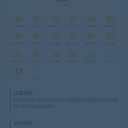
试看链接：
https://pan.baidu.com/s/1WoBKnv8dBUox8sQf3
NCWxQ?pwd=alce
相关推荐：