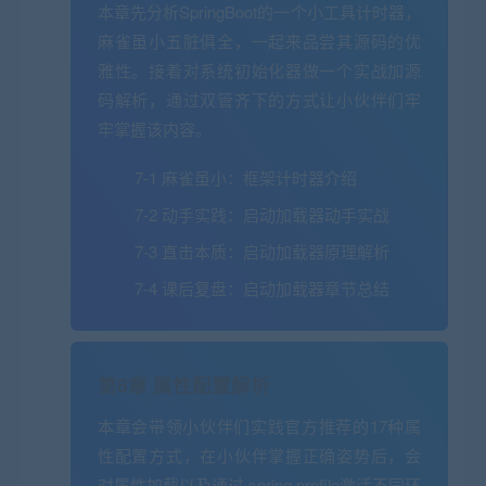
本章先分析SpringBoot的一个小工具计时器，
麻雀虽小五脏俱全，一起来品尝其源码的优
雅性。接着对系统初始化器做一个实战加源
码解析，通过双管齐下的方式让小伙伴们牢
牢掌握该内容。
7-1 麻雀虽小：框架计时器介绍
7-2 动手实践：启动加载器动手实战
7-3 直击本质：启动加载器原理解析
7-4 课后复盘：启动加载器章节总结
第8章 属性配置解析
本章会带领小伙伴们实践官方推荐的17种属
性配置方式，在小伙伴掌握正确姿势后，会
对属性加载以及通过 spring profile激活不同环