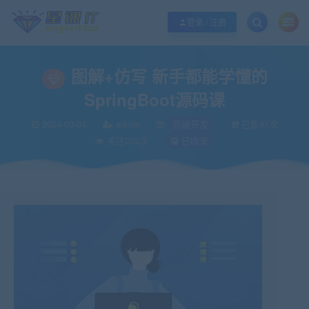
欢迎您光临酷学it，本站秉承服务宗旨 履行“站长”责任，销售只是起点 服务永无
登录 / 注册
图解+仿写 新手都能学懂的
SpringBoot源码课
2024-03-04
admin
后端开发
已售81次
关注239次
已收录