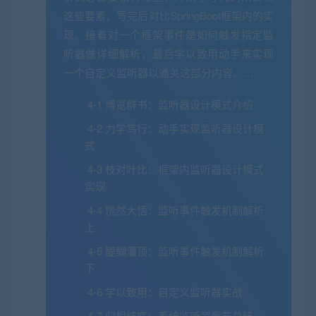
这些要素，写完后对比SpringBoot框架内的实
现。接着对一个框架事件是如何触发指定监
听器做详细解析，最后学以致用动手来实现
一个自定义监听器以通关这部分内容。…
4-1 博览群书：监听器设计模式介绍
4-2 力学笃行：动手实现监听器设计模
式
4-3 枝对叶比：框架内监听器设计模式
实现
4-4 恍然大悟：监听事件触发机制解析
上
4-5 醍醐灌顶：监听事件触发机制解析
下
4-6 学以致用：自定义监听器实战
4-7 归根结底：系统监听器章节总结