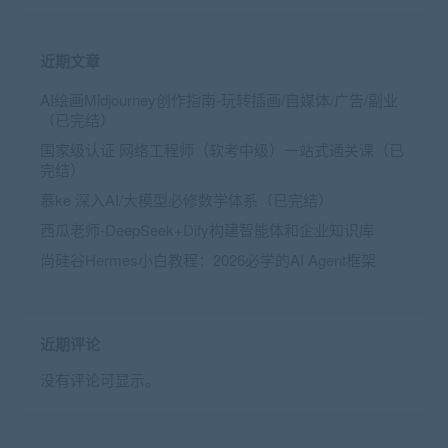
近期文章
AI绘画Midjourney创作指南-玩转插画/自媒体/广告/副业
（已完结）
国家级认证 网络工程师（软考中级）一站式通关课（已
完结）
慕ke 深入AI/大模型必修数学体系（已完结）
西瓜老师-DeepSeek+Dify构建智能体和企业知识库
尚硅谷Hermes小白教程：2026必学的AI Agent框架
近期评论
没有评论可显示。