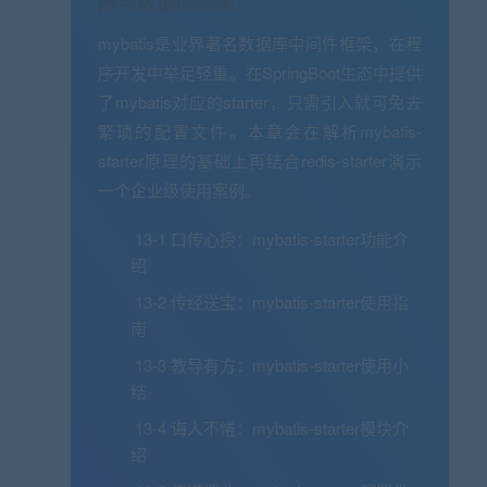
序与数据的桥梁）
mybatis是业界著名数据库中间件框架，在程
序开发中举足轻重。在SpringBoot生态中提供
了mybatis对应的starter，只需引入就可免去
繁琐的配置文件。本章会在解析mybatis-
starter原理的基础上再结合redis-starter演示
一个企业级使用案例。
13-1 口传心授：mybatis-starter功能介
绍
13-2 传经送宝：mybatis-starter使用指
南
13-3 教导有方：mybatis-starter使用小
结
13-4 诲人不惓：mybatis-starter模块介
绍