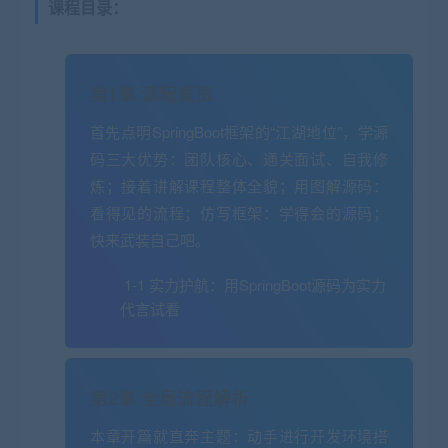
课程目录：
第1章 课程概览
首先点明SpringBoot框架的“江湖地位”，学源
码三大优势：团队核心、通关面试、自我修
炼；接着讲解课程整体全貌；用图解源码：
看得见的流程；仿写框架：学得会的源码；
快来武装自己吧。
1-1 实力护航：用SpringBoot源码为实力
代言
试看
第2章 全局流程解析
本章开篇就直奔主题：动手进行开发环境搭