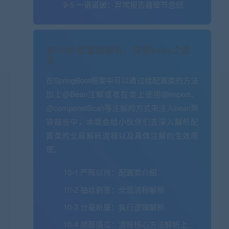
9-5 一语道破：异常报告器章节总结
第10章 配置类解析，探索bean之源
泉
在SpringBoot框架中可以通过给配置类的方法
加上@Bean注解或者在类上使用@import、
@componetScan等注解的方式来注入bean到
容器当中，本章会给小伙伴们去深入解析配
置类的全局解析流程以及具体注解的生效原
理。
10-1 严阵以待：配置类介绍
10-2 抽丝剥茧：全局流程解析
10-3 分毫析厘：执行逻辑解析
10-4 顺藤摸瓜：流程核心方法解析上