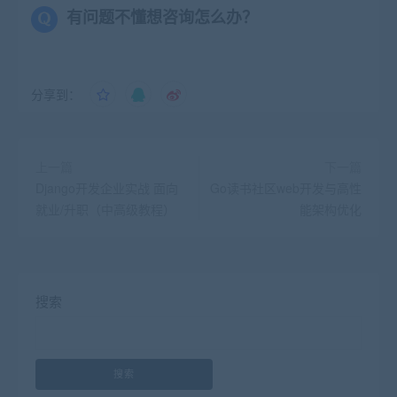
有问题不懂想咨询怎么办？
分享到：
上一篇
下一篇
Django开发企业实战 面向
Go读书社区web开发与高性
就业/升职（中高级教程）
能架构优化
搜索
搜索