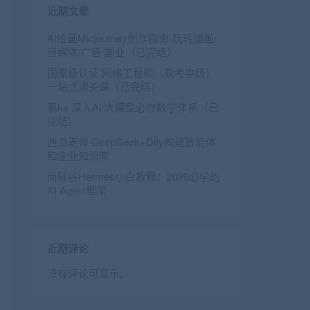
近期文章
AI绘画Midjourney创作指南-玩转插画/
自媒体/广告/副业（已完结）
国家级认证 网络工程师（软考中级）
一站式通关课（已完结）
慕ke 深入AI/大模型必修数学体系（已
完结）
西瓜老师-DeepSeek+Dify构建智能体
和企业知识库
尚硅谷Hermes小白教程：2026必学的
AI Agent框架
近期评论
没有评论可显示。