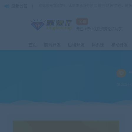
最新公告
欢迎您光临酷学it，本站秉承服务宗旨 履行“站长”责任，销
10年
专注IT行业优质资源论坛共享
首页
前端开发
后端开发
体系课
移动开发
2024-0