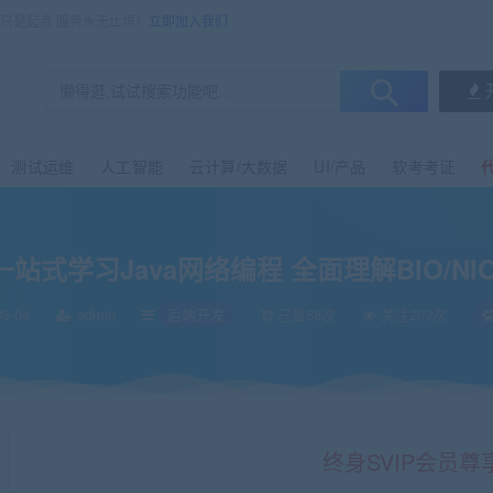
售只是起点 服务永无止境！
立即加入我们
测试运维
人工智能
云计算/大数据
UI/产品
软考考证
一站式学习Java网络编程 全面理解BIO/NIO
3-04
admin
后端开发
已售58次
关注203次
终身SVIP会员尊