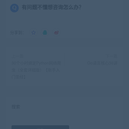
有问题不懂想咨询怎么办？
分享到：
上一篇
下一篇
30个小时搞定Python网络爬
Go语言核心36讲
虫（全套详细版）【新手入
门圣经】
搜索