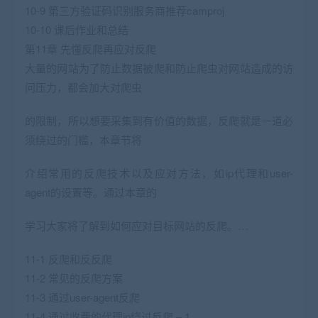
10-9 第三方验证码识别服务商推荐camproj
10-10 课后作业和总结
第11章 先懂反爬再应对反爬
大量的网站为了防止数据被爬和防止爬虫对网站造成的访
问压力，都会加大对爬虫
的限制，所以想要采集到有价值的数据，反爬就是一道必
须绕过的门槛，本章节将
介绍常用的反爬技术以及应对方法，如ip代理和user-
agent的设置等。通过本章的
学习大家将了解到如何应对目标网站的反爬。…
11-1 反爬和反反爬
11-2 常见的反爬方案
11-3 通过user-agent反爬
11-4 通过收费的代理ip绕过反爬 – 1