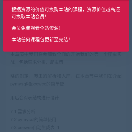
6-5 beautifulsoup用法 – find方法 试看
根据资源的价值可换购本站的课程，资源价值越高还
6-6 beautifulsoup用法 – 父子节点和兄弟节点获取
可换取本站会员！
6-7 xpath基本语法 – 1
会员免费观看全站资源！
6-8 xpath基本语法 – 2
6-9 css选择器提取元素
本站任何课程包更新至完结！
第7章 项目实战1 – 论坛网站，实现静态网页数据抓取
本章节中我们将会细致全面的开始我们的第一个爬虫实
战，包括需求分析、爬虫策
略的制定、爬虫的解析和入库，在本章节中我们在介绍
pymysql和peewee的简单使
用后会对表结构进行设计
7-1 需求分析
7-2 pymysql的简单使用
7-3 peewee自动生成表_1