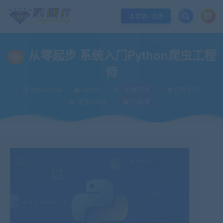
欢迎您光临酷学it，本站秉承服务宗旨 履行“站长”责任，销售只是起点 服务永无
登录 / 注册
从零起步 系统入门Python爬虫工程
师
2024-03-04
admin
后端开发
已售57次
关注203次
已收录