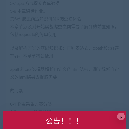
5-7 ajax方式提交表单数据
5-8 本章课后作业。
第6章 爬虫前置知识讲解&爬虫初体验
本章节涉及到开始实战爬虫之前需要了解到的前置知识，
包括requests的简单使用
以及解析方案的基础知识如：正则表达式、xpath和css选
择器，本章节将会使用
xpath和css选择器解析自定义的html结构，通过解析自定
义的html结果去提取需要
的元素…
6-1 爬虫采集方案分类
6-2 requests功能详解
×
公告！！！
6-3 正则表达式-基本语法
6-4 正则表达式 – python接口