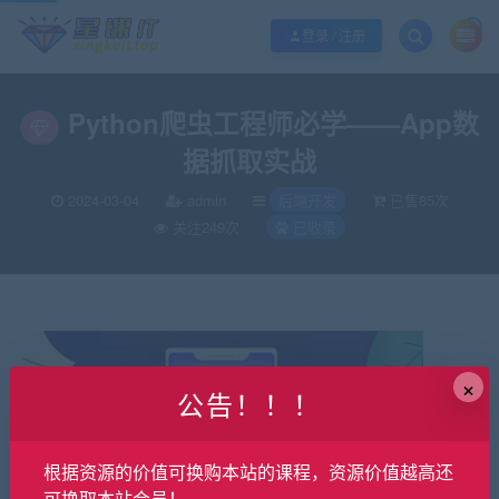
欢迎您光临酷学it，本站秉承服务宗旨 履行“站长”责任，销售只是起点 服务永无
登录 / 注册
Python爬虫工程师必学——App数
据抓取实战
2024-03-04
admin
后端开发
已售85次
关注249次
已收录
×
公告！！！
根据资源的价值可换购本站的课程，资源价值越高还
可换取本站会员！