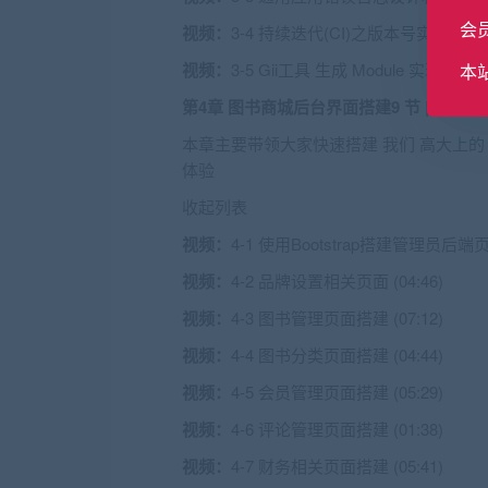
会
视频：
3-4 持续迭代(CI)之版本号实现 (07:2
视频：
3-5 Gii工具 生成 Module 实现业务架
本
第4章 图书商城后台界面搭建
9 节 | 65分钟
本章主要带领大家快速搭建 我们 高大上的 PC管
体验
收起列表
视频：
4-1 使用Bootstrap搭建管理员后端页面
视频：
4-2 品牌设置相关页面 (04:46)
视频：
4-3 图书管理页面搭建 (07:12)
视频：
4-4 图书分类页面搭建 (04:44)
视频：
4-5 会员管理页面搭建 (05:29)
视频：
4-6 评论管理页面搭建 (01:38)
视频：
4-7 财务相关页面搭建 (05:41)