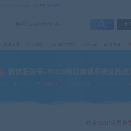
售只是起点 服务永无止境！
立即加入我们
测试运维
人工智能
云计算/大数据
UI/产品
软考考证
微信服务号+Yii2.0构建商城系统全栈应
3-04
admin
后端开发
已售215次
关注204次
终身SVIP会员尊