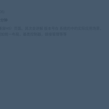
5)
08分钟
兼容H5）页面。其次会讲解 版本号在 系统的中的实际应用场景，
例如统一布局，基类控制器，链接管理等等