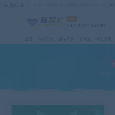
最新公告
欢迎您光临酷学it，本站秉承服务宗旨 履行“站长”责任，销
10年
专注IT行业优质资源论坛共享
首页
前端开发
后端开发
体系课
移动开发
2024-0