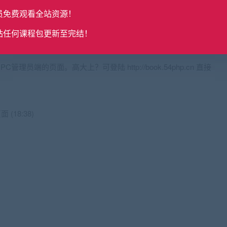
员免费观看全站资源！
6)
构调整 (05:00)
站任何课程包更新至完结！
理员端的页面。高大上？可登陆 http://book.54php.cn 直接
 (18:38)