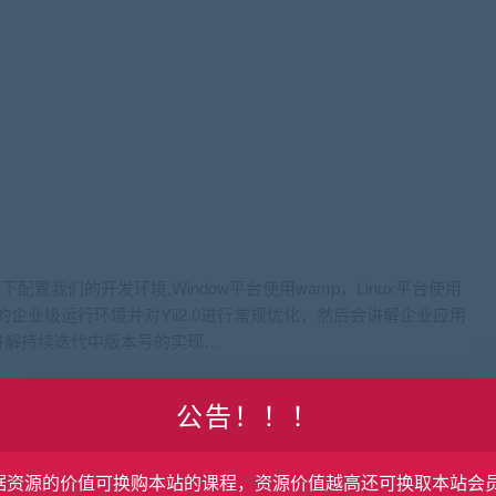
境下配置我们的开发环境,Window平台使用wamp，Linux平台使用
实的企业级运行环境并对Yii2.0进行常规优化，然后会讲解企业应用
讲解持续迭代中版本号的实现…
公告！！！
环境配置 (22:16)
据资源的价值可换购本站的课程，资源价值越高还可换取本站会
:36)