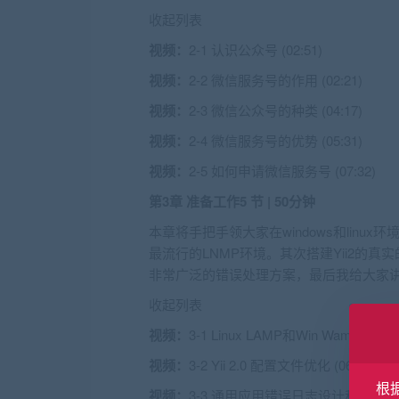
收起列表
视频：
2-1 认识公众号 (02:51)
视频：
2-2 微信服务号的作用 (02:21)
视频：
2-3 微信公众号的种类 (04:17)
视频：
2-4 微信服务号的优势 (05:31)
视频：
2-5 如何申请微信服务号 (07:32)
第3章 准备工作
5 节 | 50分钟
本章将手把手领大家在windows和linux环
最流行的LNMP环境。其次搭建Yii2的真
非常广泛的错误处理方案，最后我给大家
收起列表
视频：
3-1 Linux LAMP和Win Wamp 运行
视频：
3-2 Yii 2.0 配置文件优化 (06:19)
根
视频：
3-3 通用应用错误日志设计和实现 (08